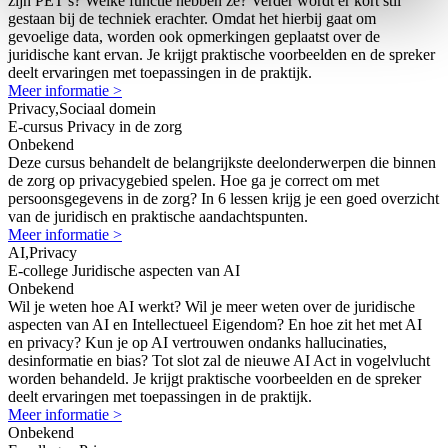
zijn PET’s? Welke functie hebben ze? Verder wordt er kort stil
gestaan bij de techniek erachter. Omdat het hierbij gaat om
gevoelige data, worden ook opmerkingen geplaatst over de
juridische kant ervan. Je krijgt praktische voorbeelden en de spreker
deelt ervaringen met toepassingen in de praktijk.
Meer informatie >
Privacy,Sociaal domein
E-cursus Privacy in de zorg
Onbekend
Deze cursus behandelt de belangrijkste deelonderwerpen die binnen
de zorg op privacygebied spelen. Hoe ga je correct om met
persoonsgegevens in de zorg? In 6 lessen krijg je een goed overzicht
van de juridisch en praktische aandachtspunten.
Meer informatie >
AI,Privacy
E-college Juridische aspecten van AI
Onbekend
Wil je weten hoe AI werkt? Wil je meer weten over de juridische
aspecten van AI en Intellectueel Eigendom? En hoe zit het met AI
en privacy? Kun je op AI vertrouwen ondanks hallucinaties,
desinformatie en bias? Tot slot zal de nieuwe AI Act in vogelvlucht
worden behandeld. Je krijgt praktische voorbeelden en de spreker
deelt ervaringen met toepassingen in de praktijk.
Meer informatie >
Onbekend