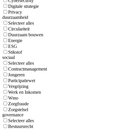
Cybersecurity
Digitale strategie
Privacy
duurzaamheid
Selecteer alles
Circulariteit
Duurzaam bouwen
Energie
ESG
Stikstof
sociaal
Selecteer alles
Contractmanagement
Jongeren
Participatiewet
Vergrijzing
Werk en Inkomen
Wmo
Zorgfraude
Zorgstelsel
governance
Selecteer alles
Bestuursrecht