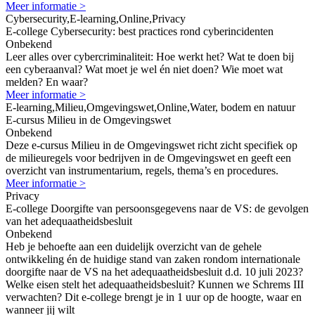
Meer informatie >
Cybersecurity,E-learning,Online,Privacy
E-college Cybersecurity: best practices rond cyberincidenten
Onbekend
Leer alles over cybercriminaliteit: Hoe werkt het? Wat te doen bij
een cyberaanval? Wat moet je wel én niet doen? Wie moet wat
melden? En waar?
Meer informatie >
E-learning,Milieu,Omgevingswet,Online,Water, bodem en natuur
E-cursus Milieu in de Omgevingswet
Onbekend
Deze e-cursus Milieu in de Omgevingswet richt zicht specifiek op
de milieuregels voor bedrijven in de Omgevingswet en geeft een
overzicht van instrumentarium, regels, thema’s en procedures.
Meer informatie >
Privacy
E-college Doorgifte van persoonsgegevens naar de VS: de gevolgen
van het adequaatheidsbesluit
Onbekend
Heb je behoefte aan een duidelijk overzicht van de gehele
ontwikkeling én de huidige stand van zaken rondom internationale
doorgifte naar de VS na het adequaatheidsbesluit d.d. 10 juli 2023?
Welke eisen stelt het adequaatheidsbesluit? Kunnen we Schrems III
verwachten? Dit e-college brengt je in 1 uur op de hoogte, waar en
wanneer jij wilt