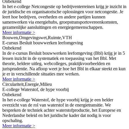
Onbekend
In het e-college Netcongestie op bedrijventerreinen krijg je inzicht in
de juridische en organisatorische oplossingen voor netcongestie. Je
leert hoe bedrijven, overheden en andere partijen kunnen
samenwerken via energiehubs, groepstransportovereenkomsten,
gezamenlijke aansluitingen en energiegemeenschappen.
Meer informatie >
Bouwen,Omgevingswet,Ruimte,VTH
E-cursus Besluit bouwwerken leefomgeving
Onbekend
In de e-cursus Besluit bouwwerken leefomgeving (Bbl) krijg je in 5
lessen inzicht in de systematiek en toepassing van het Bbl. Met
theorie, heldere uitleg, webcolleges, praktijkvoorbeelden en
jurisprudentie. Na afloop weet je hoe het Bbl in elkaar steekt en kun
je er in verschillende situaties mee werken.
Meer informatie >
Circulariteit,Energie,Milieu
E-college Waterstof, de hype voorbij
Onbekend
In het e-college Waterstof, de hype voorbij krijg je een helder
overzicht van de rol van waterstof in de energietransitie. We
bespreken de techniek achter waterstofproductie, het Europese en
Nederlandse beleid en het juridische kader dat nodig is voor
opschaling.
Meer informatie >