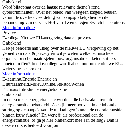
Onbekend
Word bijgepraat over de laatste relevante thema’s rond
cybercriminaliteit. Over het beleid van wel/geen losgeld betalen
vanuit de overheid, verdeling van aanpsprakelijkheid en de
behandeling van de zaak Hof van Twente tegen Switch IT solutions.
Meer informatie >
Privacy
E-college Nieuwe EU-wetgeving data en privacy
Onbekend
Heb je behoefte aan uitleg over de nieuwe EU-wetgeving op het
gebied van data & privacy én wil je weten welke technische en
organisatorische maatregelen jouw organisatie en ketenpartners
moeten treffen? In dit e-college wordt alles rondom de nieuwe EU-
wetgeving besproken.
Meer informatie >
E-learning,Energie,Energie en
Duurzaamheid,Milieu,Online,Stikstof,Wonen
E-cursus Introductie energietransitie
Onbekend
In de e-cursus energietransitie worden alle basiszaken over de
energietransitie behandeld. Zoek jij meer houvast in de inhoud en
sturing op de aanpak van de uitdagingen binnen de energietransitie
binnen jouw functie? En werk jij als professional aan de
energietransitie, of ga je hier binnenkort mee aan de slag? Dan is
deze e-cursus bedoeld voor jou!