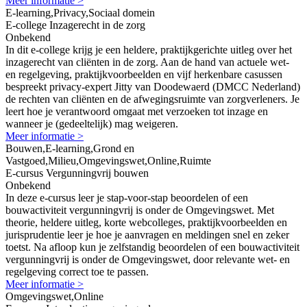
Meer informatie >
E-learning,Privacy,Sociaal domein
E-college Inzagerecht in de zorg
Onbekend
In dit e-college krijg je een heldere, praktijkgerichte uitleg over het
inzagerecht van cliënten in de zorg. Aan de hand van actuele wet-
en regelgeving, praktijkvoorbeelden en vijf herkenbare casussen
bespreekt privacy-expert Jitty van Doodewaerd (DMCC Nederland)
de rechten van cliënten en de afwegingsruimte van zorgverleners. Je
leert hoe je verantwoord omgaat met verzoeken tot inzage en
wanneer je (gedeeltelijk) mag weigeren.
Meer informatie >
Bouwen,E-learning,Grond en
Vastgoed,Milieu,Omgevingswet,Online,Ruimte
E-cursus Vergunningvrij bouwen
Onbekend
In deze e-cursus leer je stap-voor-stap beoordelen of een
bouwactiviteit vergunningvrij is onder de Omgevingswet. Met
theorie, heldere uitleg, korte webcolleges, praktijkvoorbeelden en
jurisprudentie leer je hoe je aanvragen en meldingen snel en zeker
toetst. Na afloop kun je zelfstandig beoordelen of een bouwactiviteit
vergunningvrij is onder de Omgevingswet, door relevante wet- en
regelgeving correct toe te passen.
Meer informatie >
Omgevingswet,Online