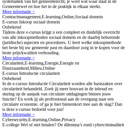
systematiek van het gemeenterecht, je weet wat waar staat in de
Gemeentewet en hoe het in de praktijk in elkaar steekt.
Meer informatie >
Contractmanagement,E-learning,Online,Sociaal domein
E-cursus Inkoop sociaal domein
Onbekend
Tijdens deze e-cursus krijgt u een compleet en duidelijk overzicht
van alle inkoopmethoden sociaal domein en de daarbij behorende
(juridische) aspecten en procedures. U leert welke inkoopmethode
het beste bij uw gemeente past en daardoor zorg in te kopen voor de
beste prijs/kwaliteit verhouding.
Meer informatie >
Circulariteit,E-learning,Energie,Energie en
Duurzaamheid,Milieu,Online
E-cursus Introductie circulariteit
Onbekend
In de e-cursus Introductie Circulariteit worden alle basiszaken over
circulariteit behandeld. Zoek jij meer houvast in de inhoud en
sturing op de aanpak van circulaire uitdagingen binnen jouw
functie? En werk jij als professional aan de overgang naar een
circulaire economie, of ga je hier binnenkort mee aan de slag? Dan
is deze e-cursus bedoeld voor jou!
Meer informatie >
Cybersecurity,E-learning,Online,Privacy
E-college Wel of niet betalen? De dilemma’s rond cybercriminaliteit