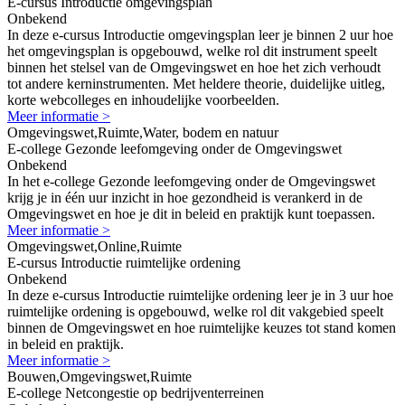
E-cursus Introductie omgevingsplan
Onbekend
In deze e-cursus Introductie omgevingsplan leer je binnen 2 uur hoe
het omgevingsplan is opgebouwd, welke rol dit instrument speelt
binnen het stelsel van de Omgevingswet en hoe het zich verhoudt
tot andere kerninstrumenten. Met heldere theorie, duidelijke uitleg,
korte webcolleges en inhoudelijke voorbeelden.
Meer informatie >
Omgevingswet,Ruimte,Water, bodem en natuur
E-college Gezonde leefomgeving onder de Omgevingswet
Onbekend
In het e-college Gezonde leefomgeving onder de Omgevingswet
krijg je in één uur inzicht in hoe gezondheid is verankerd in de
Omgevingswet en hoe je dit in beleid en praktijk kunt toepassen.
Meer informatie >
Omgevingswet,Online,Ruimte
E-cursus Introductie ruimtelijke ordening
Onbekend
In deze e-cursus Introductie ruimtelijke ordening leer je in 3 uur hoe
ruimtelijke ordening is opgebouwd, welke rol dit vakgebied speelt
binnen de Omgevingswet en hoe ruimtelijke keuzes tot stand komen
in beleid en praktijk.
Meer informatie >
Bouwen,Omgevingswet,Ruimte
E-college Netcongestie op bedrijventerreinen