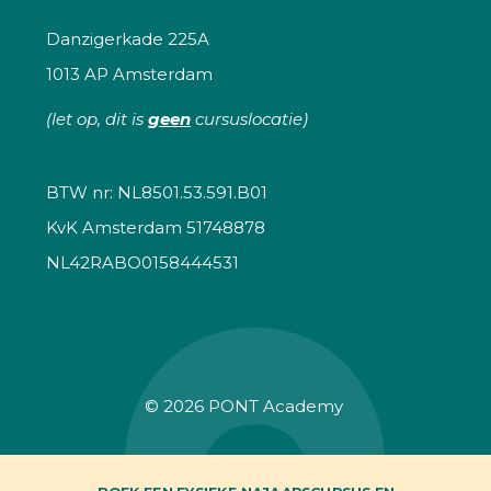
Danzigerkade 225A
1013 AP Amsterdam
(let op, dit is
geen
cursuslocatie)
BTW nr: NL8501.53.591.B01
KvK Amsterdam 51748878
NL42RABO0158444531
© 2026
PONT Academy
Sitemap
Disclaimer
Privacyverklaring