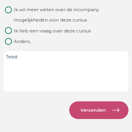
ons
Waarom
Ik wil meer weten over de incompany
van?
contact
mogelijkheden voor deze cursus
(Vereist)
Ik heb een vraag over deze cursus
Anders…
Bericht