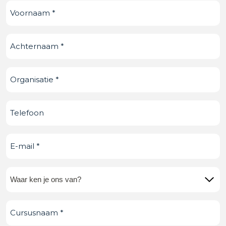
Voornaam
(Vereist)
Achternaam
(Vereist)
Organisatie
(Vereist)
Telefoonnummer
E-
mail
(Vereist)
Waar
ken
Cursusnaam
(Vereist)
je