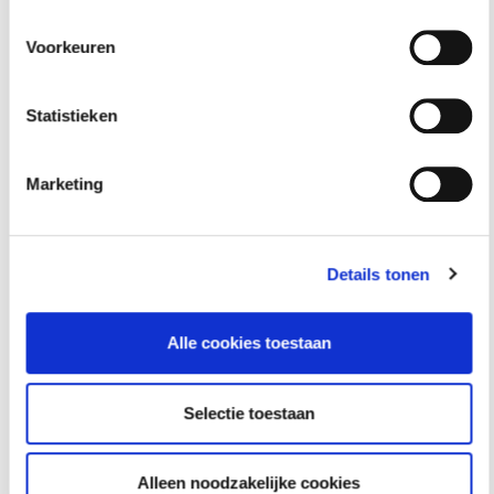
Voorkeuren
Studiepunten
Statistieken
Studiepunten en -uren:
Voor deze cursus/opleiding
Marketing
kun je
1
studie-uren rekenen.
Details tonen
Alle cookies toestaan
Selectie toestaan
Alleen noodzakelijke cookies