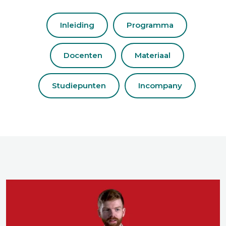
Inleiding
Programma
Docenten
Materiaal
Studiepunten
Incompany