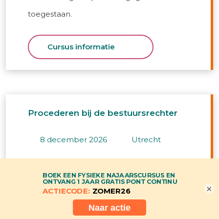
toegestaan.
Cursus informatie
Procederen bij de bestuursrechter
8 december 2026
utrecht
Succesvol procederen in het bestuursrecht
kun je leren. Procederen is een discipline
×
waar kennis, vaardigheden en ‘mores’ het
succes van een procedure beïnvloeden. Een