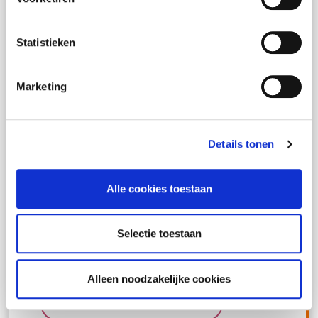
waar veel professionals dagelijks tegenaan
lopen: onder welke wet valt deze hulpvraag,
Statistieken
en wie is verantwoordelijk?Je leert hoe
onderwijs en jeugdhulp beter kunnen
Marketing
samenwerken, zonder onduidelijkheid over
taken, bevoegdheden en financiering. Door
Details tonen
een combinatie van juridische verdieping,
praktische stappenplannen en casuïstiek kun
Alle cookies toestaan
je na afloop met vertrouwen onderbouwde
keuzes maken, altijd met het belang van het
Selectie toestaan
kind centraal.
Alleen noodzakelijke cookies
Cursus informatie