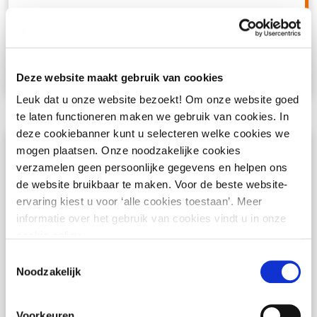
gemeente te versterken.
Cursus informatie
Deze website maakt gebruik van cookies
Leuk dat u onze website bezoekt! Om onze website goed
te laten functioneren maken we gebruik van cookies. In
deze cookiebanner kunt u selecteren welke cookies we
mogen plaatsen. Onze noodzakelijke cookies
Jeugdwet en Wet Passend Onderwijs:
verzamelen geen persoonlijke gegevens en helpen ons
samenhang en afbakening
de website bruikbaar te maken. Voor de beste website-
ervaring kiest u voor ‘alle cookies toestaan’. Meer
27 oktober 2026
utrecht
informatie over het gebruik van cookies vindt u in onze
cookie policy.
In deze 1-daagse cursus Jeugdwet en Wet
Toestemmingsselectie
Noodzakelijk
Passend Onderwijs: Samenhang en
Afbakening krijg je grip op een vraagstuk
Voorkeuren