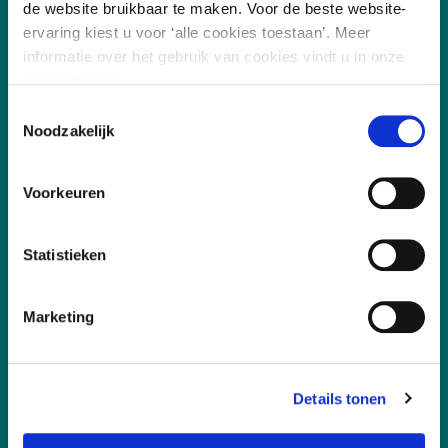
de website bruikbaar te maken. Voor de beste website-
ervaring kiest u voor ‘alle cookies toestaan’. Meer
informatie over het gebruik van cookies vindt u in onze
cookie policy.
Toestemmingsselectie
Noodzakelijk
/
7.8
10
255 reviews
Voorkeuren
Statistieken
Marketing
Vakgebieden
Leefomgeving
Details tonen
Digitalisering
Duurzaamheid