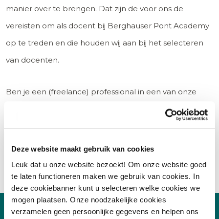
manier over te brengen. Dat zijn de voor ons de
vereisten om als docent bij Berghauser Pont Academy
op te treden en die houden wij aan bij het selecteren
van docenten.
Ben je een (freelance) professional in een van onze
vakgebieden? En heb je interesse om (nieuwe)
cursussen te verzorgen? Neem dan contact met ons
op via 020-8200 908 of stuur een e-mail naar
Deze website maakt gebruik van cookies
academy@berghauserpont.nl
.
Leuk dat u onze website bezoekt! Om onze website goed
te laten functioneren maken we gebruik van cookies. In
deze cookiebanner kunt u selecteren welke cookies we
mogen plaatsen. Onze noodzakelijke cookies
verzamelen geen persoonlijke gegevens en helpen ons