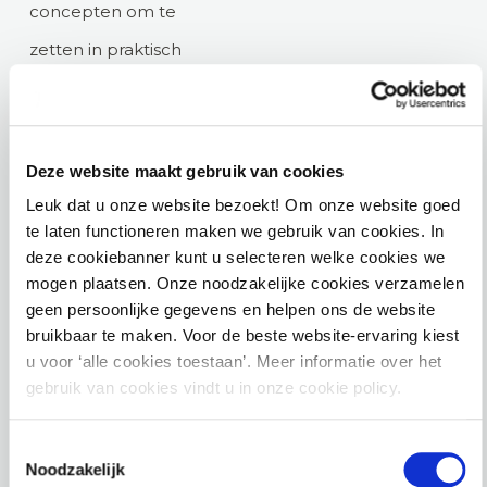
concepten om te
zetten in praktisch
advies. Daarnaast
beschikt Sophie over
een CIPP/e-certificaat,
Deze website maakt gebruik van cookies
wat getuigt van haar
Leuk dat u onze website bezoekt! Om onze website goed
te laten functioneren maken we gebruik van cookies. In
uitgebreide kennis en
deze cookiebanner kunt u selecteren welke cookies we
expertise op het
mogen plaatsen. Onze noodzakelijke cookies verzamelen
geen persoonlijke gegevens en helpen ons de website
gebied van
bruikbaar te maken. Voor de beste website-ervaring kiest
gegevensbescherming-
u voor ‘alle cookies toestaan’. Meer informatie over het
gebruik van cookies vindt u in onze cookie policy.
en privacywetgeving.
Naast haar dagelijkse
Toestemmingsselectie
werkzaamheden is
Noodzakelijk