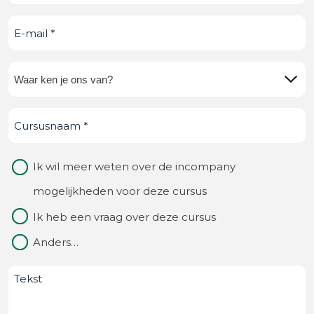
E-
mail
(Vereist)
Waar
ken
Cursusnaam
(Vereist)
je
ons
Waarom
Ik wil meer weten over de incompany
van?
contact
mogelijkheden voor deze cursus
(Vereist)
Ik heb een vraag over deze cursus
Anders…
Bericht