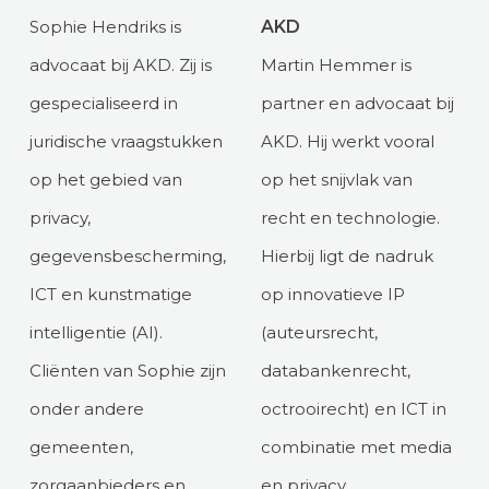
Sophie Hendriks is
AKD
advocaat bij AKD. Zij is
Martin Hemmer is
gespecialiseerd in
partner en advocaat bij
juridische vraagstukken
AKD. Hij werkt vooral
op het gebied van
op het snijvlak van
privacy,
recht en technologie.
gegevensbescherming,
Hierbij ligt de nadruk
ICT en kunstmatige
op innovatieve IP
intelligentie (AI).
(auteursrecht,
Cliënten van Sophie zijn
databankenrecht,
onder andere
octrooirecht) en ICT in
gemeenten,
combinatie met media
zorgaanbieders en
en privacy.