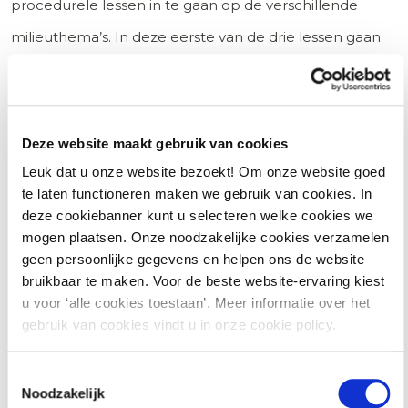
procedurele lessen in te gaan op de verschillende
milieuthema’s. In deze eerste van de drie lessen gaan
we in op de thema’s Lucht, Geur, Geluid en Trillingen.
We laten zien hoe deze thema’s in de Omgevingswet
zitten en wat dit betekent voor bedrijven. Ook laten we
Deze website maakt gebruik van cookies
zien wat er verandert ten opzichte van de huidige
Leuk dat u onze website bezoekt! Om onze website goed
te laten functioneren maken we gebruik van cookies. In
wetgeving.
deze cookiebanner kunt u selecteren welke cookies we
mogen plaatsen. Onze noodzakelijke cookies verzamelen
Les 8: Milieuthema’s (2): Veiligheid, Energie en
geen persoonlijke gegevens en helpen ons de website
Natuur
bruikbaar te maken. Voor de beste website-ervaring kiest
u voor ‘alle cookies toestaan’. Meer informatie over het
gebruik van cookies vindt u in onze cookie policy.
De tweede les over de milieuthema’s gaat in op de
buitengewoon actuele onderwerpen Veiligheid,
Toestemmingsselectie
Noodzakelijk
Energie en Natuur. Hoe zit de regelgeving over deze