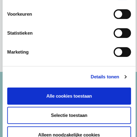
en bescherming nodig
hebben.
Voorkeuren
hebben.
Statistieken
Marketing
Details tonen
Alle cookies toestaan
Referenties
Selectie toestaan
Alleen noodzakelijke cookies