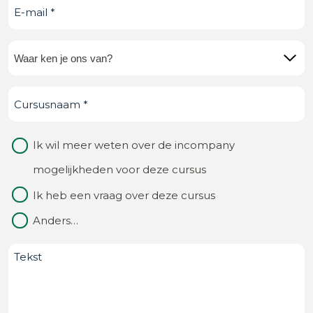
E-
mail
(Vereist)
Waar
ken
Cursusnaam
(Vereist)
je
ons
Waarom
Ik wil meer weten over de incompany
van?
contact
mogelijkheden voor deze cursus
(Vereist)
Ik heb een vraag over deze cursus
Anders…
Bericht