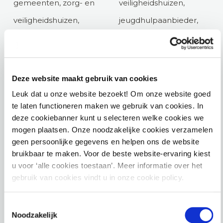
gemeenten, zorg- en
veiligheidshuizen,
veiligheidshuizen,
jeugdhulpaanbieder,
jeugdhulpaanbieder,
jeugdbescherming en
jeugdbescherming en
landelijke overheid. Ze
landelijke overheid. Ze
verbindt domeinen,
Deze website maakt gebruik van cookies
verbindt domeinen,
perspectieven en het
Leuk dat u onze website bezoekt! Om onze website goed
te laten functioneren maken we gebruik van cookies. In
perspectieven en het
recht met de praktijk.
deze cookiebanner kunt u selecteren welke cookies we
recht met de praktijk.
Met als gezamenlijk
mogen plaatsen. Onze noodzakelijke cookies verzamelen
Met als gezamenlijk
doel het goed
geen persoonlijke gegevens en helpen ons de website
bruikbaar te maken. Voor de beste website-ervaring kiest
doel het goed
ondersteunen van
u voor ‘alle cookies toestaan’. Meer informatie over het
ondersteunen van
kinderen, jongeren en
gebruik van cookies vindt u in onze cookie policy.
kinderen, jongeren en
volwassenen die zorg
Toestemmingsselectie
volwassenen die zorg
en bescherming nodig
Noodzakelijk