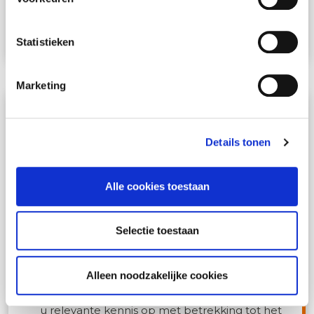
Cursus informatie
Statistieken
Marketing
Horecabedrijven: vergunningverlening
en beleid - alleen als incompany
Details tonen
onbekend
Alle cookies toestaan
In deze 2-daagse cursus Horecabedrijven:
Selectie toestaan
vergunningverlening en beleid leert u als
medewerker Bijzondere Wetten en APV hoe
Alleen noodzakelijke cookies
vergunningaanvragen af te handelen en doet
u relevante kennis op met betrekking tot het