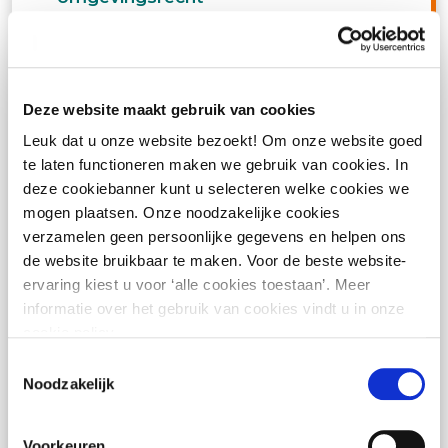
2 december 2026
utrecht
In deze 2-daagse Basiscursus Handhaving
Deze website maakt gebruik van cookies
Omgevingsrecht leggen we een solide basis
Leuk dat u onze website bezoekt! Om onze website goed
te laten functioneren maken we gebruik van cookies. In
voor jouw handhavingspraktijk. Je leert hoe je
deze cookiebanner kunt u selecteren welke cookies we
van handhavingsverzoek tot sanctiebesluit de
mogen plaatsen. Onze noodzakelijke cookies
verzamelen geen persoonlijke gegevens en helpen ons
juiste procedurele stappen zet. De cursus is
de website bruikbaar te maken. Voor de beste website-
volledig geactualiseerd naar de
ervaring kiest u voor ‘alle cookies toestaan’. Meer
informatie over het gebruik van cookies vindt u in onze
Omgevingswet en de nieuwste jurisprudentie,
cookie policy.
zodat je met vertrouwen beslissingen kunt
Toestemmingsselectie
nemen in je dagelijkse werk.
Noodzakelijk
KWALITEITSCRITERIA 3.0
Voorkeuren