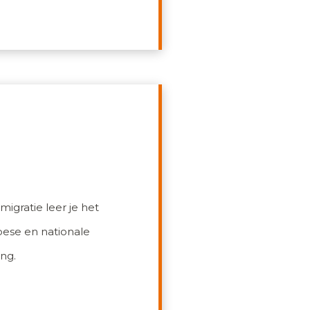
igratie leer je het
opese en nationale
ing.