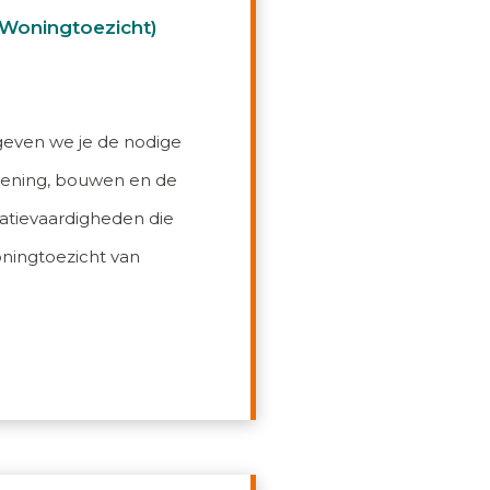
oningtoezicht)
even we je de nodige
rdening, bouwen en de
atievaardigheden die
oningtoezicht van