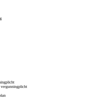
ag
ningplicht
n vergunningplicht
plan