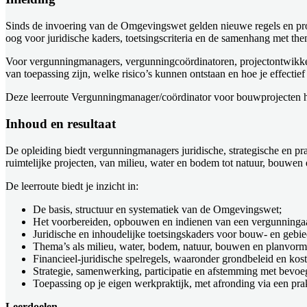
Sinds de invoering van de Omgevingswet gelden nieuwe regels en p
oog voor juridische kaders, toetsingscriteria en de samenhang met th
Voor vergunningmanagers, vergunningcoördinatoren, projectontwikkel
van toepassing zijn, welke risico’s kunnen ontstaan en hoe je effect
Deze leerroute Vergunningmanager/coördinator voor bouwprojecten help
Inhoud en resultaat
De opleiding biedt vergunningmanagers juridische, strategische en 
ruimtelijke projecten, van milieu, water en bodem tot natuur, bouwen 
De leerroute biedt je inzicht in:
De basis, structuur en systematiek van de Omgevingswet;
Het voorbereiden, opbouwen en indienen van een vergunninga
Juridische en inhoudelijke toetsingskaders voor bouw- en gebi
Thema’s als milieu, water, bodem, natuur, bouwen en planvorm
Financieel-juridische spelregels, waaronder grondbeleid en kos
Strategie, samenwerking, participatie en afstemming met bevoe
Toepassing op je eigen werkpraktijk, met afronding via een pra
Leerdoelen