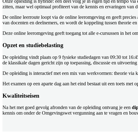
Onze opleiding is hybride: een deel volg je in eigen tijd en tempo vi
zitten, maar wel optimaal profiteert van de kennis en ervaringen van 
De online leerroute loopt via de online leeromgeving en geeft precie
van docenten en deelnemers, en wordt de koppeling tussen theorie en 
Deze online leeromgeving geeft toegang tot alle e-cursussen in het o
Opzet en studiebelasting
De opleiding vindt plaats op 9 fysieke studiedagen van 09:30 tot 16:4
de klassikale dagen gericht zijn op toepassing, discussie en uitvoering 
De opleiding is interactief met een mix van werkvormen: theorie via k
Het examen op een aparte dag aan het eind bestaat uit een toets met
Kwaliteitseisen
Na het met goed gevolg afronden van de opleiding ontvang je een
di
kennis om onder de Omgevingswet vergunning aan te vragen en bouwpr