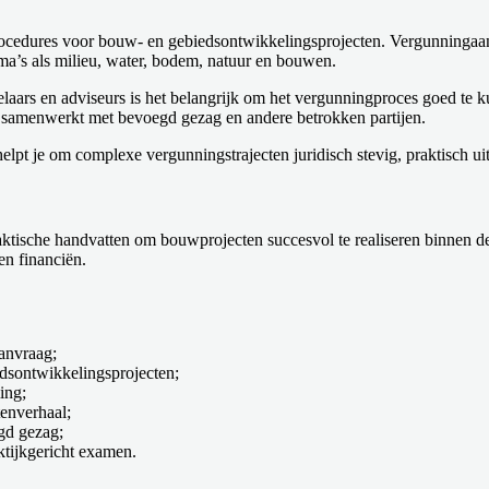
rocedures voor bouw- en gebiedsontwikkelingsprojecten. Vergunninga
ema’s als milieu, water, bodem, natuur en bouwen.
aars en adviseurs is het belangrijk om het vergunningproces goed te k
ief samenwerkt met bevoegd gezag en andere betrokken partijen.
t je om complexe vergunningstrajecten juridisch stevig, praktisch uitv
praktische handvatten om bouwprojecten succesvol te realiseren binnen
en financiën.
anvraag;
edsontwikkelingsprojecten;
ing;
tenverhaal;
gd gezag;
ktijkgericht examen.