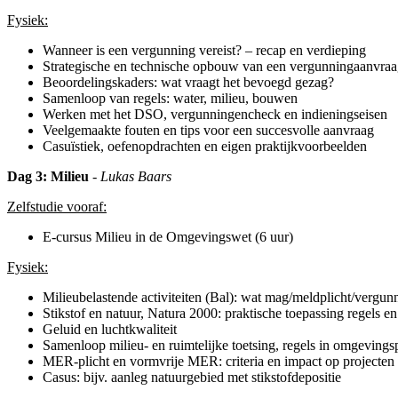
Fysiek:
Wanneer is een vergunning vereist? – recap en verdieping
Strategische en technische opbouw van een vergunningaanvra
Beoordelingskaders: wat vraagt het bevoegd gezag?
Samenloop van regels: water, milieu, bouwen
Werken met het DSO, vergunningencheck en indieningseisen
Veelgemaakte fouten en tips voor een succesvolle aanvraag
Casuïstiek, oefenopdrachten en eigen praktijkvoorbeelden
Dag 3: Milieu
- Lukas Baars
Zelfstudie vooraf:
E-cursus Milieu in de Omgevingswet (6 uur)
Fysiek:
Milieubelastende activiteiten (Bal): wat mag/meldplicht/vergun
Stikstof en natuur, Natura 2000: praktische toepassing regels e
Geluid en luchtkwaliteit
Samenloop milieu- en ruimtelijke toetsing, regels in omgevings
MER-plicht en vormvrije MER: criteria en impact op projecten
Casus: bijv. aanleg natuurgebied met stikstofdepositie