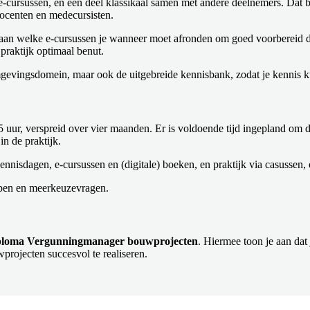
a e-cursussen, en een deel klassikaal samen met andere deelnemers. Dat b
docenten en medecursisten.
s aan welke e-cursussen je wanneer moet afronden om goed voorbereid de 
praktijk optimaal benut.
mgevingsdomein, maar ook de uitgebreide kennisbank, zodat je kennis ku
5 uur, verspreid over vier maanden. Er is voldoende tijd ingepland om d
in de praktijk.
ennisdagen, e-cursussen en (digitale) boeken, en praktijk via casussen, 
 open en meerkeuzevragen.
ploma Vergunningmanager bouwprojecten
. Hiermee toon je aan dat
ojecten succesvol te realiseren.