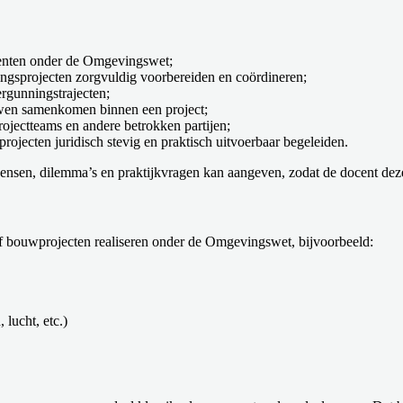
umenten onder de Omgevingswet;
gsprojecten zorgvuldig voorbereiden en coördineren;
ergunningstrajecten;
ouwen samenkomen binnen een project;
ojectteams en andere betrokken partijen;
jecten juridisch stevig en praktisch uitvoerbaar begeleiden.
je wensen, dilemma’s en praktijkvragen kan aangeven, zodat de docent d
 of bouwprojecten realiseren onder de Omgevingswet, bijvoorbeeld:
 lucht, etc.)