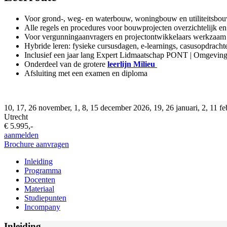
Voor grond-, weg- en waterbouw, woningbouw en utiliteitsbo
Alle regels en procedures voor bouwprojecten overzichtelijk en 
Voor vergunningaanvragers en projectontwikkelaars werkzaam 
Hybride leren: fysieke cursusdagen, e-learnings, casusopdrachte
Inclusief een jaar lang Expert Lidmaatschap PONT | Omgevin
Onderdeel van de grotere
leerlijn Milieu
Afsluiting met een examen en diploma
10, 17, 26 november, 1, 8, 15 december 2026, 19, 26 januari, 2, 11 fe
Utrecht
€ 5.995,-
aanmelden
Brochure aanvragen
Inleiding
Programma
Docenten
Materiaal
Studiepunten
Incompany
Inleiding