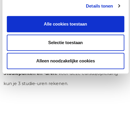
Details tonen
Pont Publishing, waaronder commentaar en naslag, en
het gehele jurisprudentie archief.
Alle cookies toestaan
Selectie toestaan
Studiepunten
Alleen noodzakelijke cookies
Studiepunten en -uren:
Voor deze cursus/opleiding
kun je
3
studie-uren rekenen.