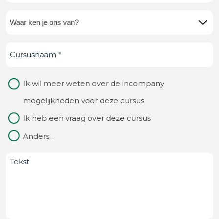
mail
(Vereist)
Waar
ken
Cursusnaam
(Vereist)
je
ons
Waarom
Ik wil meer weten over de incompany
van?
contact
mogelijkheden voor deze cursus
(Vereist)
Ik heb een vraag over deze cursus
Anders…
Bericht