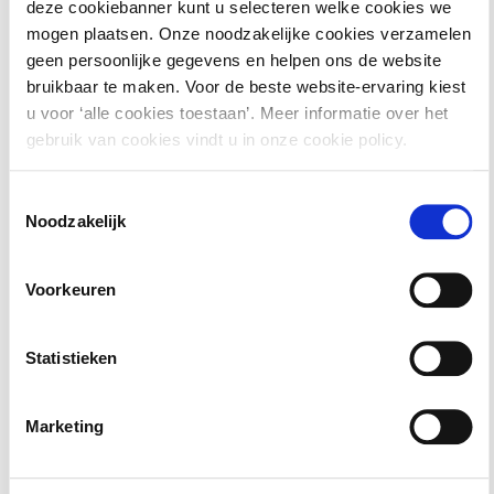
deze cookiebanner kunt u selecteren welke cookies we
Materiaal
mogen plaatsen. Onze noodzakelijke cookies verzamelen
geen persoonlijke gegevens en helpen ons de website
bruikbaar te maken. Voor de beste website-ervaring kiest
Digitale hand-outs en eventueel aanvullend digitaal
u voor ‘alle cookies toestaan’. Meer informatie over het
gebruik van cookies vindt u in onze cookie policy.
materiaal
Toegang tot de gehele
digitale kennisbank
van PONT
Toestemmingsselectie
Noodzakelijk
| Omgeving tot een maand na de cursus
Hiermee krijgt u toegang tot het dossier met alle
Voorkeuren
relevante achtergrondinformatie rondom uw cursus. Zo
kunt u voor, tijdens en na de cursus continu leren over
Statistieken
dit onderwerp.
Marketing
Verder krijgt u met PONT | Omgeving gratis toegang tot
tientallen dossiers, 40 digitale boeken van Berghauser