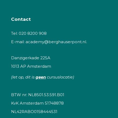
Contact
Tel:
020 8200 908
E-mail:
academy@berghauserpont.nl.
Danzigerkade 225A
1013 AP Amsterdam
(let op, dit is
geen
cursuslocatie)
BTW nr: NL8501.53.591.B01
KvK Amsterdam 51748878
NL42RABO0158444531