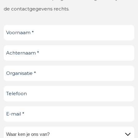
de contactgegevens rechts.
Voornaam
(Vereist)
Achternaam
(Vereist)
Organisatie
(Vereist)
Telefoonnummer
E-
mail
(Vereist)
Waar