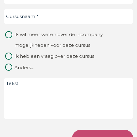
ken
Cursusnaam
(Vereist)
je
ons
Waarom
Ik wil meer weten over de incompany
van?
contact
mogelijkheden voor deze cursus
(Vereist)
Ik heb een vraag over deze cursus
Anders…
Bericht