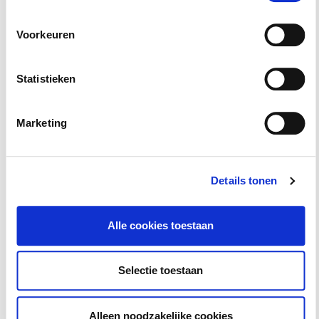
Voorkeuren
Statistieken
Marketing
Studiepunten
Details tonen
Studiepunten en -uren:
Voor deze cursus/opleiding
kun je
6
studie-uren rekenen.
Alle cookies toestaan
Selectie toestaan
Alleen noodzakelijke cookies