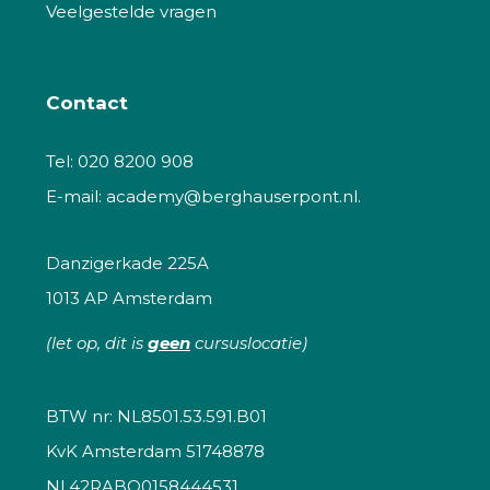
Veelgestelde vragen
Contact
Tel:
020 8200 908
E-mail:
academy@berghauserpont.nl.
Danzigerkade 225A
1013 AP Amsterdam
(let op, dit is
geen
cursuslocatie)
BTW nr: NL8501.53.591.B01
KvK Amsterdam 51748878
NL42RABO0158444531