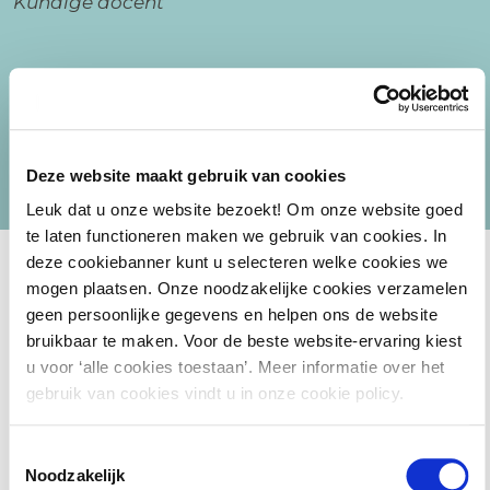
Kundige
docent
Deze website maakt gebruik van cookies
Leuk dat u onze website bezoekt! Om onze website goed
te laten functioneren maken we gebruik van cookies. In
deze cookiebanner kunt u selecteren welke cookies we
mogen plaatsen. Onze noodzakelijke cookies verzamelen
geen persoonlijke gegevens en helpen ons de website
bruikbaar te maken. Voor de beste website-ervaring kiest
Materiaal
u voor ‘alle cookies toestaan’. Meer informatie over het
gebruik van cookies vindt u in onze cookie policy.
• Digitale hand-outs en eventueel aanvullend digitaal
Toestemmingsselectie
materiaal
Noodzakelijk