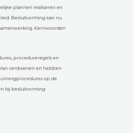
ijke plannen realiseren en
eid. Besluitvorming kan nu
le samenwerking. Kernwoorden
edures, procedureregels en
gsplan verdwenen en hebben
rgunningprocedures op de
n bij besluitvorming