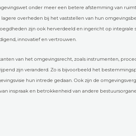
evingswet onder meer een betere afstemming van ruimtel
agere overheden bij het vaststellen van hun omgevingsbel
voegdheden zijn ook herverdeeld en ingericht op integra
nodigend, innovatief en vertrouwen.
e kanten van het omgevingsrecht, zoals instrumenten, proc
rijpend zijn veranderd. Zo is bijvoorbeeld het bestemmin
vingsvisie hun intrede gedaan. Ook zijn de omgevingsve
l van inspraak en betrokkenheid van andere bestuursorgane