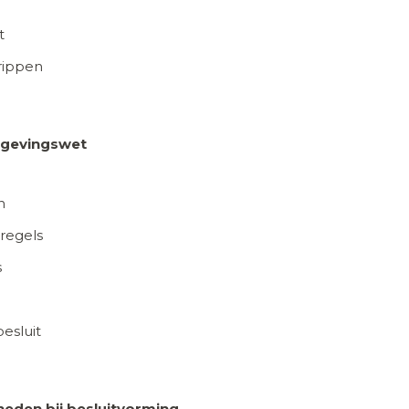
t
rippen
mgevingswet
n
regels
s
esluit
eden bij besluitvorming