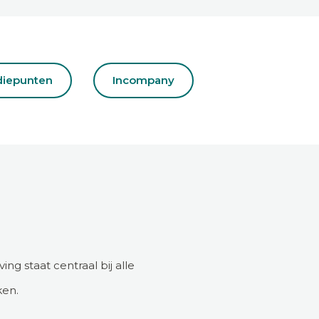
diepunten
Incompany
g staat centraal bij alle
ken.