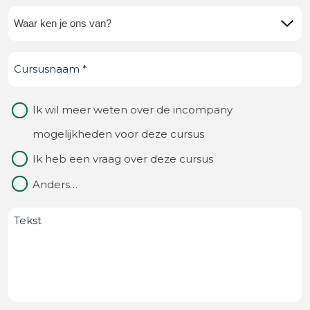
Waar
ken
Cursusnaam
(Vereist)
je
ons
Waarom
Ik wil meer weten over de incompany
van?
contact
mogelijkheden voor deze cursus
(Vereist)
Ik heb een vraag over deze cursus
Anders…
Bericht