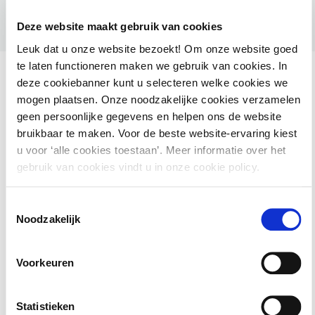
Deze website maakt gebruik van cookies
Leuk dat u onze website bezoekt! Om onze website goed
te laten functioneren maken we gebruik van cookies. In
deze cookiebanner kunt u selecteren welke cookies we
mogen plaatsen. Onze noodzakelijke cookies verzamelen
geen persoonlijke gegevens en helpen ons de website
Ook interessant voor jou
bruikbaar te maken. Voor de beste website-ervaring kiest
u voor ‘alle cookies toestaan’. Meer informatie over het
HAMIL voor gemeenten – Handhaving Milieu
gebruik van cookies vindt u in onze cookie policy.
2 september 2026
utrecht
Toestemmingsselectie
Noodzakelijk
Basiscursus Omgevingswet: inhoud en
Voorkeuren
systematiek
Statistieken