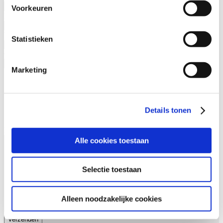
Voorkeuren
E-mail
(Vereist)
Waar ken je ons van?
(Vereist)
Statistieken
Cursusnaam
(Vereist)
Marketing
Waarom contact
Ik wil meer weten over de incompany mogelijkheden voor
deze cursus
Ik heb een vraag over deze cursus
Details tonen
Anders…
Bericht
Alle cookies toestaan
Selectie toestaan
Alleen noodzakelijke cookies