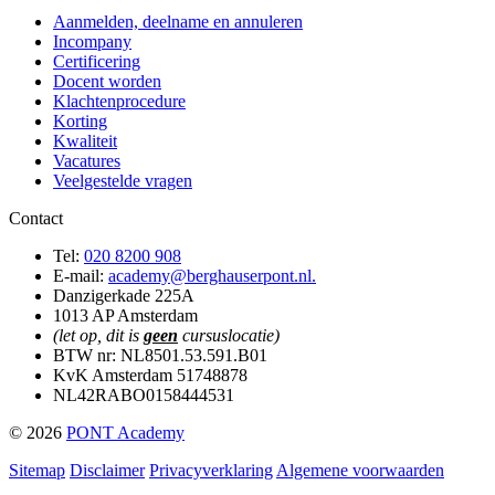
Aanmelden, deelname en annuleren
Incompany
Certificering
Docent worden
Klachtenprocedure
Korting
Kwaliteit
Vacatures
Veelgestelde vragen
Contact
Tel:
020 8200 908
E-mail:
academy@berghauserpont.nl.
Danzigerkade 225A
1013 AP Amsterdam
(let op, dit is
geen
cursuslocatie)
BTW nr: NL8501.53.591.B01
KvK Amsterdam 51748878
NL42RABO0158444531
© 2026
PONT Academy
Sitemap
Disclaimer
Privacyverklaring
Algemene voorwaarden