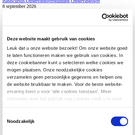
Basiscursus Omgevingsvergunning Omgevingswet
8 september 2026
Utrecht
ABW1 Omgevingswet (Ambtenaar Bouw- en Woningtoezicht)
8 september 2026
Utrecht
Deze website maakt gebruik van cookies
Meer weten?
Leuk dat u onze website bezoekt! Om onze website goed
Heb je nog vragen of wil je deze cursus incompany volgen?
te laten functioneren maken we gebruik van cookies. In
deze cookiebanner kunt u selecteren welke cookies we
Of wil je persoonlijk studieadvies? We vertellen je graag wat de
mogen plaatsen. Onze noodzakelijke cookies
mogelijkheden zijn. Via onderstaand contactformulier kun je contact
opnemen met onze klantenservice of ons salesteam. Wil je direct
verzamelen geen persoonlijke gegevens en helpen ons
contact met de betreffende programmamanager? Bekijk dan de
de website bruikbaar te maken. Voor de beste website-
contactgegevens rechts.
ervaring kiest u voor ‘alle cookies toestaan’. Meer
Voornaam
(Vereist)
informatie over het gebruik van cookies vindt u in onze
cookie policy.
Achternaam
(Vereist)
Toestemmingsselectie
Noodzakelijk
Organisatie
(Vereist)
Telefoonnummer