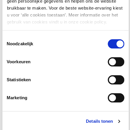
geen persoonlijke gegevens en helpen ons de website
Pont Publishing, waaronder commentaar en naslag, en
bruikbaar te maken. Voor de beste website-ervaring kiest
het gehele jurisprudentie archief.
u voor ‘alle cookies toestaan’. Meer informatie over het
gebruik van cookies vindt u in onze cookie policy.
Toestemmingsselectie
Noodzakelijk
Studiepunten
Voorkeuren
Studiepunten en -uren:
Voor deze cursus/opleiding
kun je
6
studie-uren rekenen.
Statistieken
Marketing
Details tonen