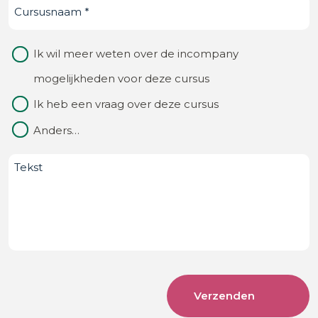
Cursusnaam
(Vereist)
je
ons
Waarom
Ik wil meer weten over de incompany
van?
contact
mogelijkheden voor deze cursus
(Vereist)
Ik heb een vraag over deze cursus
Anders…
Bericht