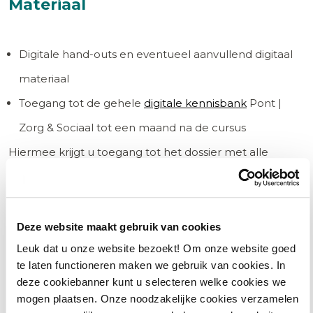
Materiaal
Digitale hand-outs en eventueel aanvullend digitaal
materiaal
Toegang tot de gehele
digitale kennisbank
Pont |
Zorg & Sociaal tot een maand na de cursus
Hiermee krijgt u toegang tot het dossier met alle
relevante achtergrondinformatie rondom uw cursus. Zo
kunt u voor, tijdens en na de cursus continu leren over
dit onderwerp.
Deze website maakt gebruik van cookies
Leuk dat u onze website bezoekt! Om onze website goed
te laten functioneren maken we gebruik van cookies. In
Verder krijgt u met Pont | Zorg & Sociaal gratis toegang
deze cookiebanner kunt u selecteren welke cookies we
tot andere dossiers, digitale boeken van Berghauser
mogen plaatsen. Onze noodzakelijke cookies verzamelen