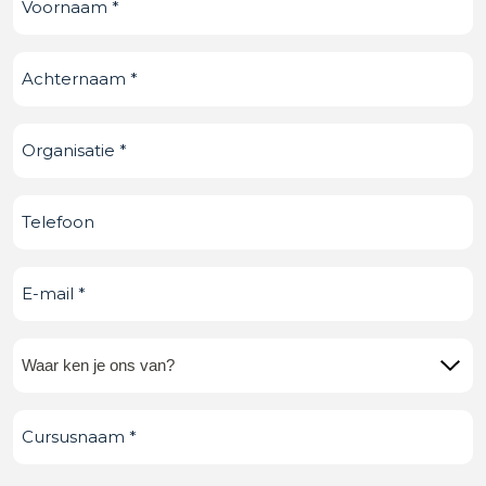
Achternaam
(Vereist)
Organisatie
(Vereist)
Telefoonnummer
E-
mail
(Vereist)
Waar
ken
Cursusnaam
(Vereist)
je
ons