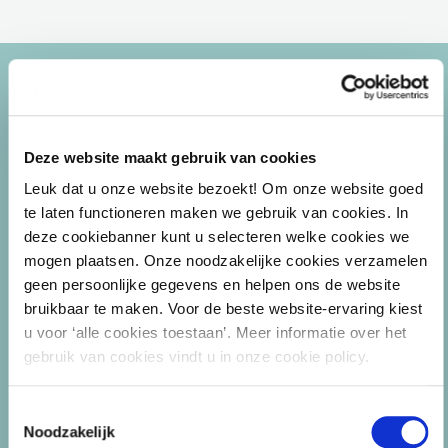
Deze website maakt gebruik van cookies
Referenties
Leuk dat u onze website bezoekt! Om onze website goed
te laten functioneren maken we gebruik van cookies. In
deze cookiebanner kunt u selecteren welke cookies we
mogen plaatsen. Onze noodzakelijke cookies verzamelen
geen persoonlijke gegevens en helpen ons de website
Er werd in duidelijke taal een voor mij
bruikbaar te maken. Voor de beste website-ervaring kiest
u voor ‘alle cookies toestaan’. Meer informatie over het
ingewikkelde wet uitgelegd. Prettige interactie
gebruik van cookies vindt u in onze cookie policy.
met de docent.
Toestemmingsselectie
Noodzakelijk