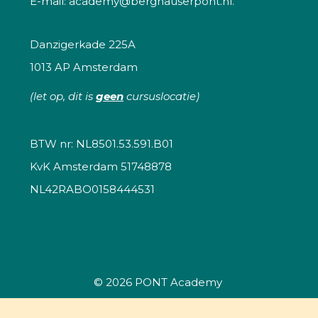
E-mail:
academy@berghauserpont.nl.
Danzigerkade 225A
1013 AP Amsterdam
(let op, dit is
geen
cursuslocatie)
BTW nr: NL8501.53.591.B01
KvK Amsterdam 51748878
NL42RABO0158444531
© 2026
PONT Academy