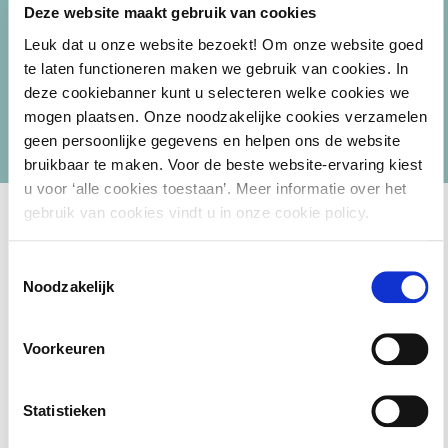
refenties beschikbaar
Deze website maakt gebruik van cookies
Leuk dat u onze website bezoekt! Om onze website goed
te laten functioneren maken we gebruik van cookies. In
deze cookiebanner kunt u selecteren welke cookies we
mogen plaatsen. Onze noodzakelijke cookies verzamelen
geen persoonlijke gegevens en helpen ons de website
bruikbaar te maken. Voor de beste website-ervaring kiest
u voor ‘alle cookies toestaan’. Meer informatie over het
gebruik van cookies vindt u in onze cookie policy.
Toestemmingsselectie
Noodzakelijk
Materiaal
Voorkeuren
Digitale hand-outs en eventueel aanvullend digitaal
materiaal
Statistieken
Toegang tot de gehele
digitale kennisbank PONT