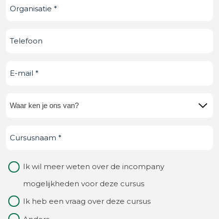
Organisatie
(Vereist)
Telefoonnummer
E-
mail
(Vereist)
Waar
ken
Cursusnaam
(Vereist)
je
ons
Waarom
Ik wil meer weten over de incompany
van?
contact
mogelijkheden voor deze cursus
(Vereist)
Ik heb een vraag over deze cursus