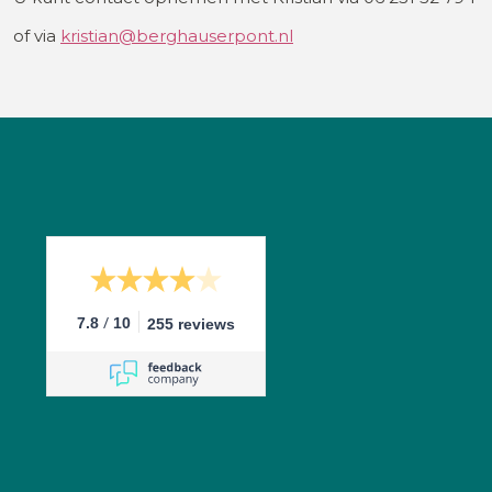
of via
kristian@berghauserpont.nl
/
7.8
10
255 reviews