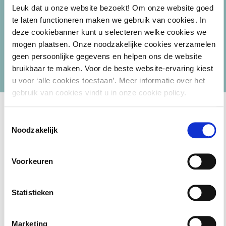
refenties beschikbaar
Leuk dat u onze website bezoekt! Om onze website goed
te laten functioneren maken we gebruik van cookies. In
deze cookiebanner kunt u selecteren welke cookies we
mogen plaatsen. Onze noodzakelijke cookies verzamelen
geen persoonlijke gegevens en helpen ons de website
bruikbaar te maken. Voor de beste website-ervaring kiest
u voor ‘alle cookies toestaan’. Meer informatie over het
gebruik van cookies vindt u in onze cookie policy.
Toestemmingsselectie
Noodzakelijk
Materiaal
Voorkeuren
Digitale hand-outs en eventueel aanvullend digitaal
Statistieken
materiaal
Toegang tot de gehele
digitale kennisbank PONT
Marketing