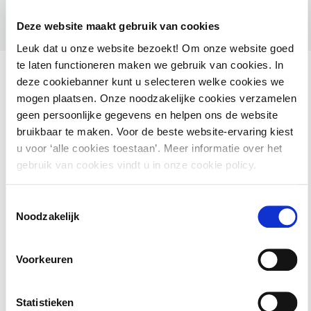
Deze website maakt gebruik van cookies
Leuk dat u onze website bezoekt! Om onze website goed
te laten functioneren maken we gebruik van cookies. In
deze cookiebanner kunt u selecteren welke cookies we
mogen plaatsen. Onze noodzakelijke cookies verzamelen
geen persoonlijke gegevens en helpen ons de website
Ook interessant voor jou
bruikbaar te maken. Voor de beste website-ervaring kiest
u voor ‘alle cookies toestaan’. Meer informatie over het
HAMIL voor gemeenten – Handhaving Milieu
gebruik van cookies vindt u in onze cookie policy.
2 september 2026
utrecht
Toestemmingsselectie
Noodzakelijk
Basiscursus Omgevingswet: inhoud en
Voorkeuren
systematiek
Statistieken