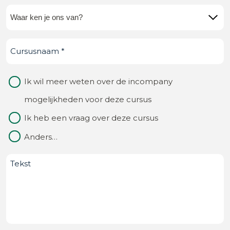
Waar
ken
Cursusnaam
(Vereist)
je
ons
Waarom
Ik wil meer weten over de incompany
van?
contact
mogelijkheden voor deze cursus
(Vereist)
Ik heb een vraag over deze cursus
Anders…
Bericht