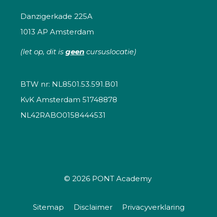
Danzigerkade 225A
1013 AP Amsterdam
(let op, dit is
geen
cursuslocatie)
BTW nr: NL8501.53.591.B01
KvK Amsterdam 51748878
NL42RABO0158444531
© 2026
PONT Academy
Sitemap
Disclaimer
Privacyverklaring