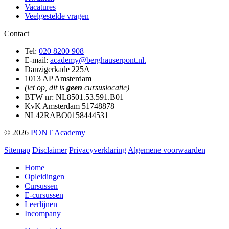
Vacatures
Veelgestelde vragen
Contact
Tel:
020 8200 908
E-mail:
academy@berghauserpont.nl.
Danzigerkade 225A
1013 AP Amsterdam
(let op, dit is
geen
cursuslocatie)
BTW nr: NL8501.53.591.B01
KvK Amsterdam 51748878
NL42RABO0158444531
© 2026
PONT Academy
Sitemap
Disclaimer
Privacyverklaring
Algemene voorwaarden
Home
Opleidingen
Cursussen
E-cursussen
Leerlijnen
Incompany