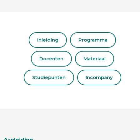
Inleiding
Programma
Docenten
Materiaal
Studiepunten
Incompany
Aanleiding