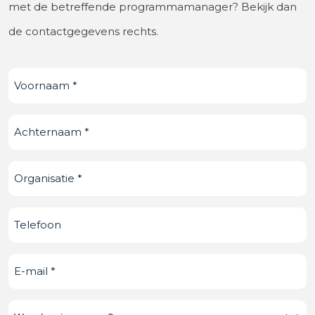
met de betreffende programmamanager? Bekijk dan
de contactgegevens rechts.
Voornaam
(Vereist)
Achternaam
(Vereist)
Organisatie
(Vereist)
Telefoonnummer
E-
mail
(Vereist)
Waar