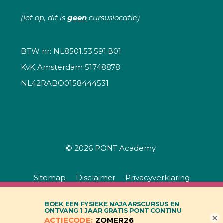
(let op, dit is
geen
cursuslocatie)
BTW nr: NL8501.53.591.B01
KvK Amsterdam 51748878
NL42RABO0158444531
© 2026
PONT Academy
Sitemap
Disclaimer
Privacyverklaring
Bruidsschat in de Omgevingswet - alleen
Algemene voorwaarden
als incompany
×