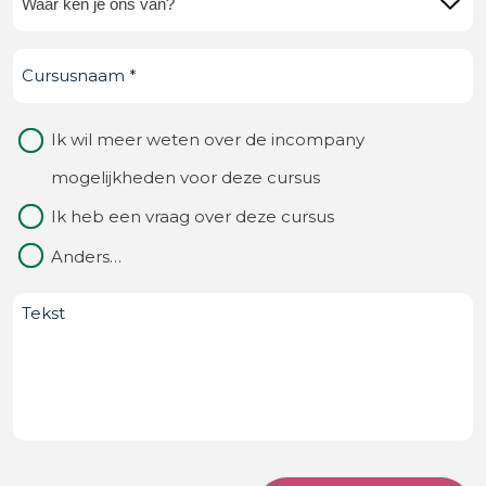
ken
Cursusnaam
(Vereist)
je
ons
Waarom
Ik wil meer weten over de incompany
van?
contact
mogelijkheden voor deze cursus
(Vereist)
Ik heb een vraag over deze cursus
Anders…
Bericht