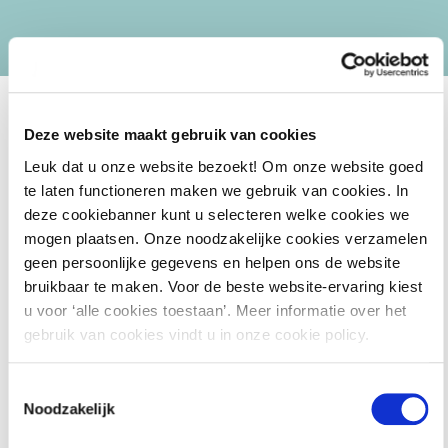
Deze website maakt gebruik van cookies
Leuk dat u onze website bezoekt! Om onze website goed
Materiaal
te laten functioneren maken we gebruik van cookies. In
deze cookiebanner kunt u selecteren welke cookies we
mogen plaatsen. Onze noodzakelijke cookies verzamelen
geen persoonlijke gegevens en helpen ons de website
Digitale hand-outs en eventueel aanvullend digitaal
bruikbaar te maken. Voor de beste website-ervaring kiest
materiaal
u voor ‘alle cookies toestaan’. Meer informatie over het
Toegang tot de gehele
digitale kennisbank
gebruik van cookies vindt u in onze cookie policy.
Omgevingsweb Pro tot een maand na de cursus
Toestemmingsselectie
Hiermee krijgt u toegang tot het dossier met alle
Noodzakelijk
relevante achtergrondinformatie rondom uw cursus. Zo