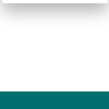
kun je
6
studie-uren rekenen.