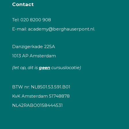
Contact
Tel:
020 8200 908
E-mail:
academy@berghauserpont.nl.
Danzigerkade 225A
1013 AP Amsterdam
(let op, dit is
geen
cursuslocatie)
BTW nr: NL8501.53.591.B01
KvK Amsterdam 51748878
NL42RABO0158444531