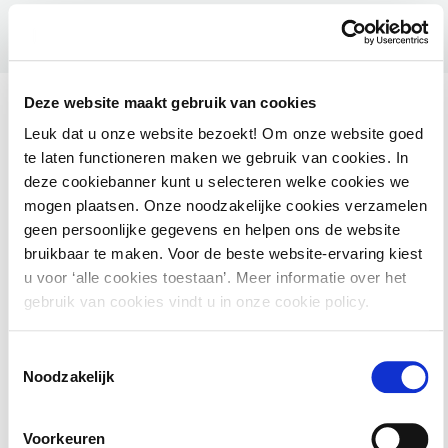
Deze website maakt gebruik van cookies
Leuk dat u onze website bezoekt! Om onze website goed
te laten functioneren maken we gebruik van cookies. In
Ook interessant voor jou
deze cookiebanner kunt u selecteren welke cookies we
mogen plaatsen. Onze noodzakelijke cookies verzamelen
geen persoonlijke gegevens en helpen ons de website
HAMIL voor gemeenten – Handhaving Milieu
bruikbaar te maken. Voor de beste website-ervaring kiest
u voor ‘alle cookies toestaan’. Meer informatie over het
2 september 2026
utrecht
gebruik van cookies vindt u in onze cookie policy.
Toestemmingsselectie
Basiscursus Omgevingswet: inhoud en
Noodzakelijk
systematiek
Voorkeuren