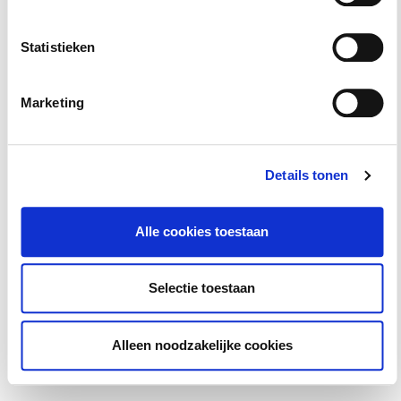
8 september 2026
rotterdam
Statistieken
Basiscursus Omgevingsvergunning
Marketing
Omgevingswet
8 september 2026
utrecht
Details tonen
Alle cookies toestaan
ABW1 Omgevingswet (Ambtenaar Bouw- en
Woningtoezicht)
Selectie toestaan
8 september 2026
utrecht
Alleen noodzakelijke cookies