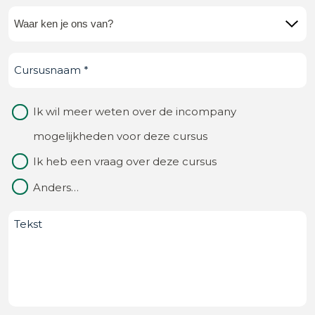
Waar
ken
Cursusnaam
(Vereist)
je
ons
Waarom
Ik wil meer weten over de incompany
van?
contact
mogelijkheden voor deze cursus
(Vereist)
Ik heb een vraag over deze cursus
Anders…
Bericht