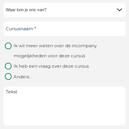
Waar
ken
Cursusnaam
(Vereist)
je
ons
Waarom
Ik wil meer weten over de incompany
van?
contact
mogelijkheden voor deze cursus
(Vereist)
Ik heb een vraag over deze cursus
Anders…
Bericht