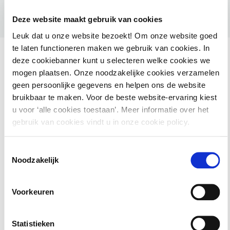
Deze website maakt gebruik van cookies
Leuk dat u onze website bezoekt! Om onze website goed
te laten functioneren maken we gebruik van cookies. In
deze cookiebanner kunt u selecteren welke cookies we
mogen plaatsen. Onze noodzakelijke cookies verzamelen
geen persoonlijke gegevens en helpen ons de website
Ook interessant voor jou
bruikbaar te maken. Voor de beste website-ervaring kiest
u voor ‘alle cookies toestaan’. Meer informatie over het
HAMIL voor gemeenten – Handhaving Milieu
gebruik van cookies vindt u in onze cookie policy.
2 september 2026
utrecht
Toestemmingsselectie
Noodzakelijk
Basiscursus Omgevingswet: inhoud en
Voorkeuren
systematiek
Statistieken