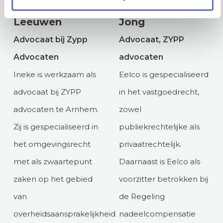
Ineke van
Mr. Eelco de
Leeuwen
Jong
Advocaat bij Zypp
Advocaat, ZYPP
Advocaten
advocaten
Ineke is werkzaam als
Eelco is gespecialiseerd
advocaat bij ZYPP
in het vastgoedrecht,
advocaten te Arnhem.
zowel
Zij is gespecialiseerd in
publiekrechtelijke als
het omgevingsrecht
privaatrechtelijk.
met als zwaartepunt
Daarnaast is Eelco als
zaken op het gebied
voorzitter betrokken bij
van
de Regeling
overheidsaansprakelijkheid
nadeelcompensatie