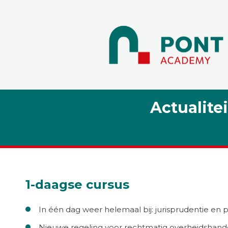
Actualite
1-daagse cursus
In één dag weer helemaal bij: jurisprudentie e
Nieuwe regeling voor rechtmatig overheidshand