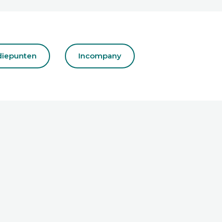
diepunten
Incompany