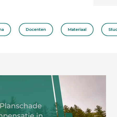
ma
Docenten
Materiaal
Stu