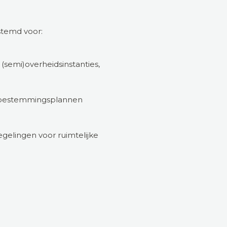
stemd voor:
(semi)overheidsinstanties,
of bestemmingsplannen
egelingen voor ruimtelijke