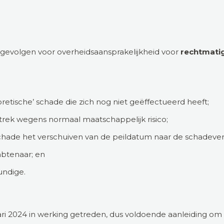
evolgen voor overheidsaansprakelijkheid voor
rechtmati
retische’ schade die zich nog niet geëffectueerd heeft;
aftrek wegens normaal maatschappelijk risico;
schade het verschuiven van de peildatum naar de schadevero
btenaar; en
undige.
i 2024 in werking getreden, dus voldoende aanleiding om in