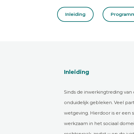
Inleiding
Program
Inleiding
Sinds de inwerkingtreding van 
onduidelijk gebleken. Veel pa
wetgeving. Hierdoor is er een 
werkzaam in het sociaal domei
rechtspraak, zodat u op de jui