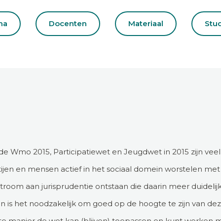
ma
Docenten
Materiaal
Stu
de Wmo 2015, Participatiewet en Jeugdwet in 2015 zijn vee
rtijen en mensen actief in het sociaal domein worstelen me
stroom aan jurisprudentie ontstaan die daarin meer duideli
n is het noodzakelijk om goed op de hoogte te zijn van de
ste manier de wet kan (blijven) toepassen en kunt werken 