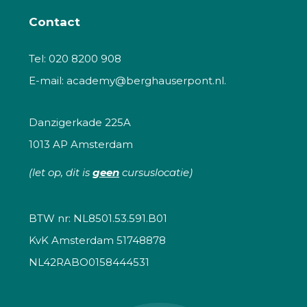
Contact
Tel:
020 8200 908
E-mail:
academy@berghauserpont.nl.
Danzigerkade 225A
1013 AP Amsterdam
(let op, dit is
geen
cursuslocatie)
BTW nr: NL8501.53.591.B01
KvK Amsterdam 51748878
NL42RABO0158444531