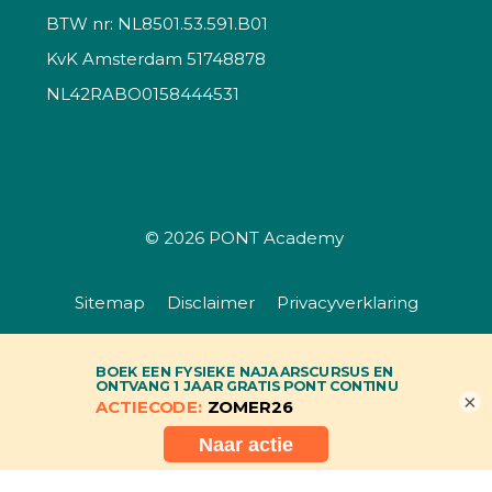
BTW nr: NL8501.53.591.B01
KvK Amsterdam 51748878
NL42RABO0158444531
© 2026
PONT Academy
Sitemap
Disclaimer
Privacyverklaring
Algemene voorwaarden
×