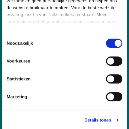
verzamelen geen persoonlijke gegevens en helpen ons
Digitalisering
de website bruikbaar te maken. Voor de beste website-
ervaring kiest u voor ‘alle cookies toestaan’. Meer
Duurzaamheid
informatie over het gebruik van cookies vindt u in onze
Sociaal
cookie policy.
Toestemmingsselectie
Governance
Noodzakelijk
Voorkeuren
Snel naar
Aanmelden, deelname en annuleren
Statistieken
Incompany
Marketing
Certificering
Docent worden
Klachtenprocedure
Details tonen
Korting