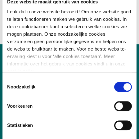
Deze website maakt gebruik van cookies
Leuk dat u onze website bezoekt! Om onze website goed
te laten functioneren maken we gebruik van cookies. In
deze cookiebanner kunt u selecteren welke cookies we
mogen plaatsen. Onze noodzakelijke cookies
verzamelen geen persoonlijke gegevens en helpen ons
de website bruikbaar te maken. Voor de beste website-
ervaring kiest u voor ‘alle cookies toestaan’. Meer
informatie over het gebruik van cookies vindt u in onze
cookie policy.
Toestemmingsselectie
Noodzakelijk
Voorkeuren
/
7.8
10
255 reviews
Statistieken