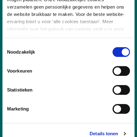
verzamelen geen persoonlijke gegevens en helpen ons
Leefomgeving
de website bruikbaar te maken. Voor de beste website-
Digitalisering
ervaring kiest u voor ‘alle cookies toestaan’. Meer
informatie over het gebruik van cookies vindt u in onze
Duurzaamheid
cookie policy.
Sociaal
Toestemmingsselectie
Noodzakelijk
Governance
Voorkeuren
Snel naar
Statistieken
Aanmelden, deelname en annuleren
Incompany
Marketing
Certificering
Docent worden
Details tonen
Klachtenprocedure