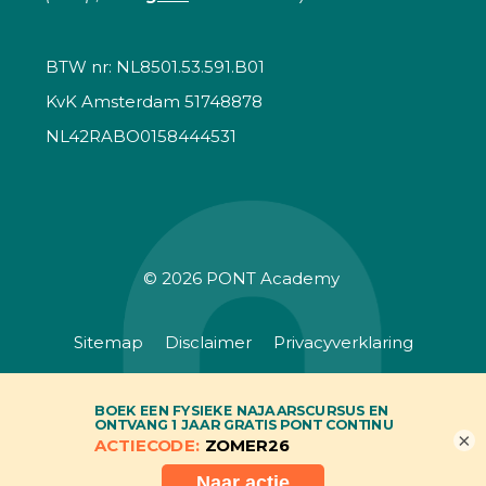
BTW nr: NL8501.53.591.B01
KvK Amsterdam 51748878
NL42RABO0158444531
© 2026
PONT Academy
Sitemap
Disclaimer
Privacyverklaring
Algemene voorwaarden
×