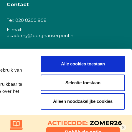
Contact
Tel:
020 8200 908
E-mail:
academy@berghauserpont.nl.
Danzigerkade 225A
1013 AP Amsterdam
Alle cookies toestaan
gebruik van
(let op, dit is
geen
cursuslocatie)
Selectie toestaan
ruikbaar te
e over het
BTW nr: NL8501.53.591.B01
Alleen noodzakelijke cookies
KvK Amsterdam 51748878
NL42RABO0158444531
×
ing
Details tonen