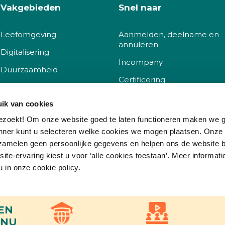
Vakgebieden
Snel naar
Leefomgeving
Aanmelden, deelname en
annuleren
Digitalisering
Incompany
Duurzaamheid
Certificering
Sociaal
Docent worden
ik van cookies
Governance
Klachtenprocedure
ezoekt! Om onze website goed te laten functioneren maken we 
nner kunt u selecteren welke cookies we mogen plaatsen. Onze
Korting
zamelen geen persoonlijke gegevens en helpen ons de website b
Kwaliteit
te-ervaring kiest u voor ‘alle cookies toestaan’. Meer informati
Vacatures
u in onze cookie policy.
Veelgestelde vragen
Voorkeuren
Statistieken
Market