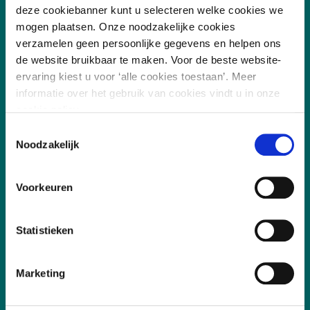
deze cookiebanner kunt u selecteren welke cookies we
Vakgebieden
mogen plaatsen. Onze noodzakelijke cookies
verzamelen geen persoonlijke gegevens en helpen ons
Leefomgeving
de website bruikbaar te maken. Voor de beste website-
ervaring kiest u voor ‘alle cookies toestaan’. Meer
Digitalisering
informatie over het gebruik van cookies vindt u in onze
Duurzaamheid
cookie policy.
Sociaal
Toestemmingsselectie
Noodzakelijk
Governance
Voorkeuren
Snel naar
Statistieken
Aanmelden, deelname en annuleren
Incompany
Marketing
Certificering