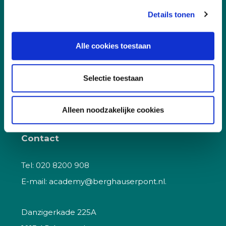
Docent worden
Details tonen
Klachtenprocedure
Korting
Alle cookies toestaan
Kwaliteit
Vacatures
Selectie toestaan
Veelgestelde vragen
Alleen noodzakelijke cookies
Contact
Tel:
020 8200 908
E-mail:
academy@berghauserpont.nl.
Danzigerkade 225A