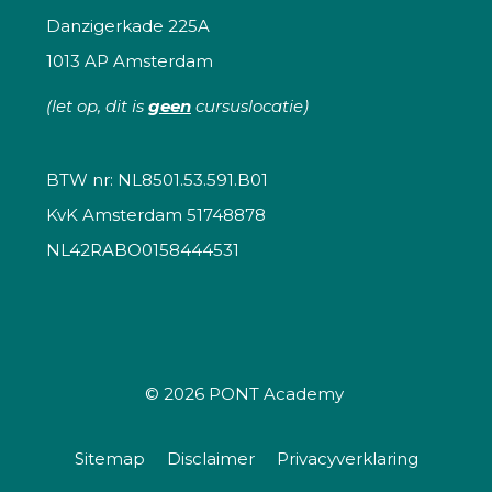
Danzigerkade 225A
1013 AP Amsterdam
(let op, dit is
geen
cursuslocatie)
BTW nr: NL8501.53.591.B01
KvK Amsterdam 51748878
NL42RABO0158444531
© 2026
PONT Academy
Sitemap
Disclaimer
Privacyverklaring