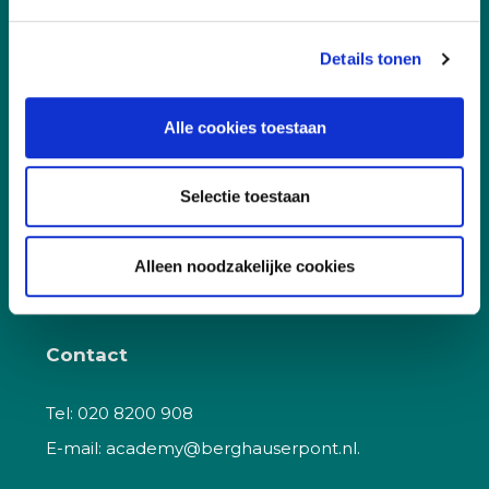
Certificering
Details tonen
Docent worden
Klachtenprocedure
Alle cookies toestaan
Korting
Kwaliteit
Selectie toestaan
Vacatures
Veelgestelde vragen
Alleen noodzakelijke cookies
Contact
Tel:
020 8200 908
E-mail:
academy@berghauserpont.nl.