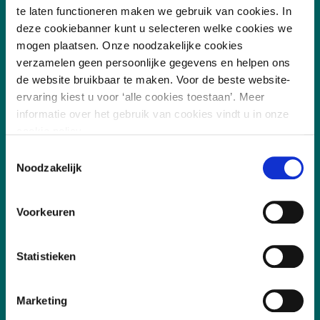
te laten functioneren maken we gebruik van cookies. In
deze cookiebanner kunt u selecteren welke cookies we
mogen plaatsen. Onze noodzakelijke cookies
Vakgebieden
verzamelen geen persoonlijke gegevens en helpen ons
de website bruikbaar te maken. Voor de beste website-
Leefomgeving
ervaring kiest u voor ‘alle cookies toestaan’. Meer
informatie over het gebruik van cookies vindt u in onze
Digitalisering
cookie policy.
Duurzaamheid
Toestemmingsselectie
Noodzakelijk
Sociaal
Governance
Voorkeuren
Snel naar
Statistieken
Aanmelden, deelname en annuleren
Marketing
Incompany