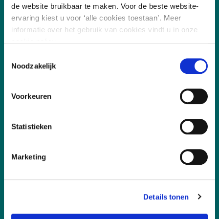
de website bruikbaar te maken. Voor de beste website-
ervaring kiest u voor ‘alle cookies toestaan’. Meer
informatie over het gebruik van cookies vindt u in onze
cookie policy.
Toestemmingsselectie
Noodzakelijk
/
7.8
10
255 reviews
Voorkeuren
Statistieken
Marketing
Vakgebieden
Details tonen
Leefomgeving
Digitalisering