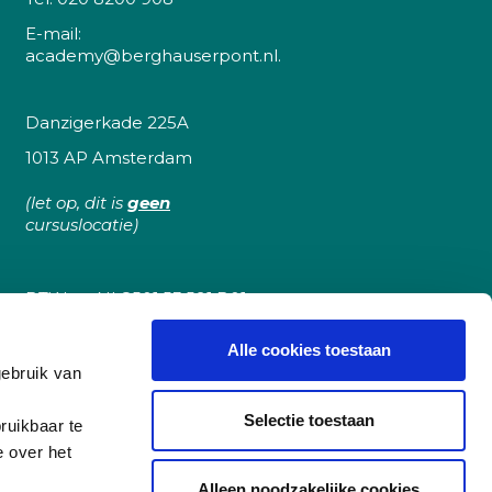
E-mail:
academy@berghauserpont.nl.
Danzigerkade 225A
1013 AP Amsterdam
(let op, dit is
geen
cursuslocatie)
BTW nr: NL8501.53.591.B01
KvK Amsterdam 51748878
Alle cookies toestaan
NL42RABO0158444531
gebruik van
Selectie toestaan
ruikbaar te
e over het
ing
Algemene voorwaarden
Alleen noodzakelijke cookies