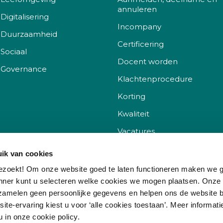
annuleren
Digitalisering
Incompany
Duurzaamheid
Certificering
Sociaal
Docent worden
Governance
Klachtenprocedure
Korting
Kwaliteit
Vacatures
Veelgestelde vragen
ik van cookies
ezoekt! Om onze website goed te laten functioneren maken we 
nner kunt u selecteren welke cookies we mogen plaatsen. Onze
zamelen geen persoonlijke gegevens en helpen ons de website b
te-ervaring kiest u voor ‘alle cookies toestaan’. Meer informati
Sitemap
Disclaimer
Privacyverklar
u in onze cookie policy.