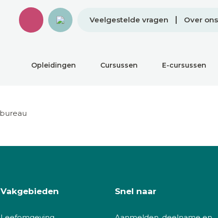
Veelgestelde vragen
Over ons
Erik Pekelder
Opleidingen
Cursussen
E-cursussen
sbureau
Vakgebieden
Snel naar
Leefomgeving
Aanmelden, deelname en