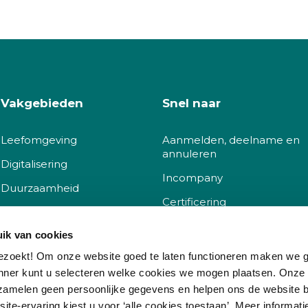
Vakgebieden
Snel naar
Leefomgeving
Aanmelden, deelname en
annuleren
Digitalisering
Incompany
Duurzaamheid
Certificering
Sociaal
Docent worden
ik van cookies
Governance
Klachtenprocedure
ezoekt! Om onze website goed te laten functioneren maken we 
nner kunt u selecteren welke cookies we mogen plaatsen. Onze
Korting
zamelen geen persoonlijke gegevens en helpen ons de website b
Kwaliteit
te-ervaring kiest u voor ‘alle cookies toestaan’. Meer informati