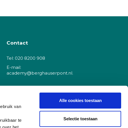
Contact
Tel:
020 8200 908
E-mail:
academy@berghauserpont.nl.
Danzigerkade 225A
1013 AP Amsterdam
Alle cookies toestaan
gebruik van
(let op, dit is
geen
cursuslocatie)
Selectie toestaan
ruikbaar te
e over het