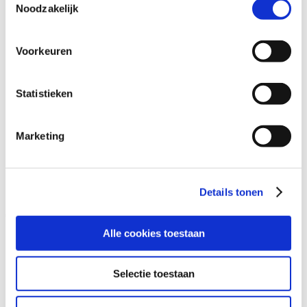
Noodzakelijk
Digitalisering
Duurzaamheid
Sociaal
Governance
Voorkeuren
Snel naar
Statistieken
Aanmelden, deelname en annuleren
Incompany
Certificering
Docent worden
Marketing
Klachtenprocedure
Korting
Kwaliteit
Vacatures
Details tonen
Veelgestelde vragen
Contact
Alle cookies toestaan
Tel:
020 8200 908
E-mail:
academy@berghauserpont.nl.
Danzigerkade 225A
Selectie toestaan
1013 AP Amsterdam
(let op, dit is
geen
cursuslocatie)
BTW nr: NL8501.53.591.B01