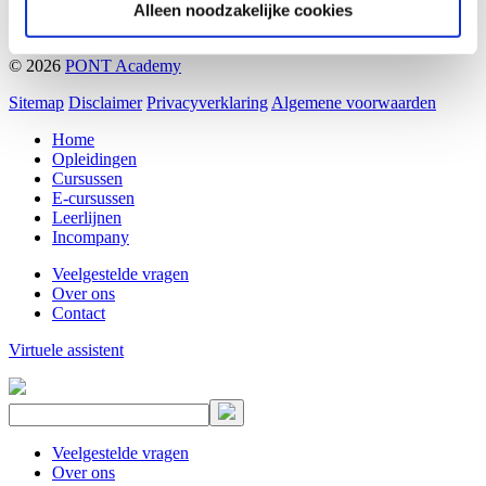
KvK Amsterdam 51748878
Alleen noodzakelijke cookies
NL42RABO0158444531
© 2026
PONT Academy
Sitemap
Disclaimer
Privacyverklaring
Algemene voorwaarden
Home
Opleidingen
Cursussen
E-cursussen
Leerlijnen
Incompany
Veelgestelde vragen
Over ons
Contact
Virtuele assistent
Veelgestelde vragen
Over ons