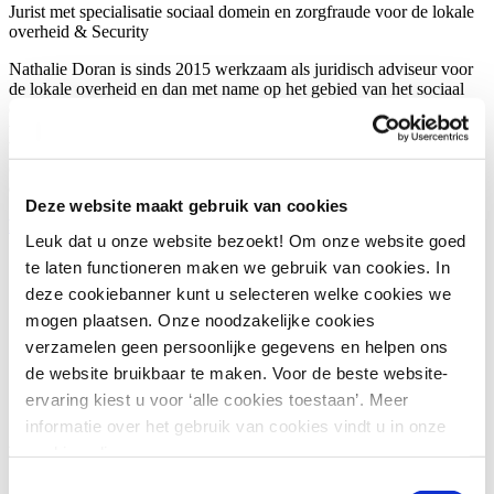
Jurist met specialisatie sociaal domein en zorgfraude voor de lokale
overheid & Security
Nathalie Doran is sinds 2015 werkzaam als juridisch adviseur voor
de lokale overheid en dan met name op het gebied van het sociaal
domein. Zij is een echte ‘problemsolver’’ met een groot
verantwoordelijkheidsgevoel en een grote maatschappelijke
betrokkenheid. In haar werkwijze staat integriteit en kwaliteit
centraal. Haar juridische ervaring is zeer divers. Nathalie heeft ruime
ervaring in het bestuursrecht en ook het privaatrecht en strafrecht.
Deze website maakt gebruik van cookies
Bekijk LinkedIn profiel
Leuk dat u onze website bezoekt! Om onze website goed
te laten functioneren maken we gebruik van cookies. In
deze cookiebanner kunt u selecteren welke cookies we
mogen plaatsen. Onze noodzakelijke cookies
verzamelen geen persoonlijke gegevens en helpen ons
de website bruikbaar te maken. Voor de beste website-
ervaring kiest u voor ‘alle cookies toestaan’. Meer
informatie over het gebruik van cookies vindt u in onze
cookie policy.
Vakgebieden
Toestemmingsselectie
Leefomgeving