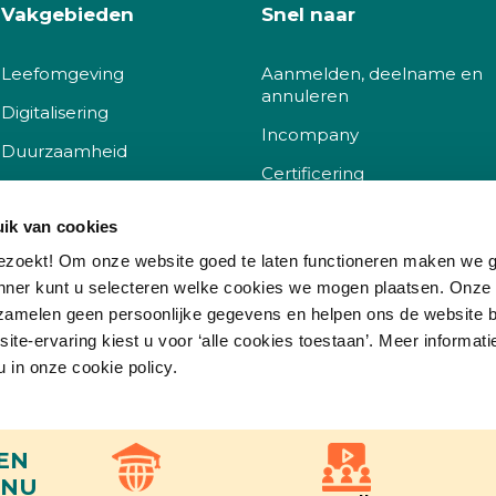
Vakgebieden
Snel naar
Leefomgeving
Aanmelden, deelname en
annuleren
Digitalisering
Incompany
Duurzaamheid
Certificering
Sociaal
Docent worden
ik van cookies
Governance
Klachtenprocedure
ezoekt! Om onze website goed te laten functioneren maken we 
nner kunt u selecteren welke cookies we mogen plaatsen. Onze
Korting
zamelen geen persoonlijke gegevens en helpen ons de website b
Kwaliteit
te-ervaring kiest u voor ‘alle cookies toestaan’. Meer informati
Vacatures
u in onze cookie policy.
Veelgestelde vragen
Voorkeuren
Statistieken
Market