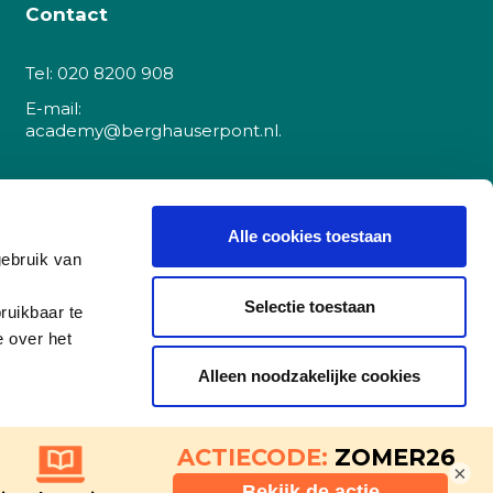
Contact
Tel:
020 8200 908
E-mail:
academy@berghauserpont.nl.
Danzigerkade 225A
1013 AP Amsterdam
Alle cookies toestaan
gebruik van
(let op, dit is
geen
cursuslocatie)
Selectie toestaan
ruikbaar te
e over het
BTW nr: NL8501.53.591.B01
Alleen noodzakelijke cookies
KvK Amsterdam 51748878
NL42RABO0158444531
×
ing
Details tonen