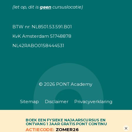
(let op, dit is
geen
cursuslocatie)
BTW nr: NL8501.53.591.B01
KvK Amsterdam 51748878
NL42RABO0158444531
© 2026
PONT Academy
Sitemap
Disclaimer
Privacyverklaring
Algemene voorwaarden
×