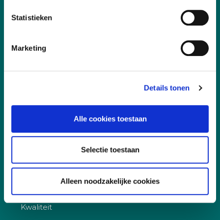
Duurzaamheid
Statistieken
Sociaal
Governance
Marketing
Snel naar
Details tonen
Aanmelden, deelname en annuleren
Alle cookies toestaan
Incompany
Certificering
Selectie toestaan
Docent worden
Klachtenprocedure
Alleen noodzakelijke cookies
Korting
Kwaliteit