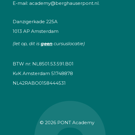
E-mail:
academy@berghauserpont.nl.
Danzigerkade 225A
1013 AP Amsterdam
(let op, dit is
geen
cursuslocatie)
BTW nr: NL8501.53.591.B01
KvK Amsterdam 51748878
NL42RABO0158444531
© 2026
PONT Academy