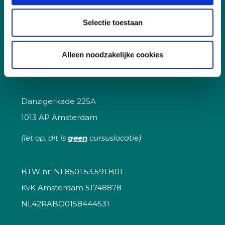
Selectie toestaan
Contact
Tel:
020 8200 908
Alleen noodzakelijke cookies
E-mail:
academy@berghauserpont.nl.
Danzigerkade 225A
1013 AP Amsterdam
(let op, dit is
geen
cursuslocatie)
BTW nr: NL8501.53.591.B01
KvK Amsterdam 51748878
NL42RABO0158444531