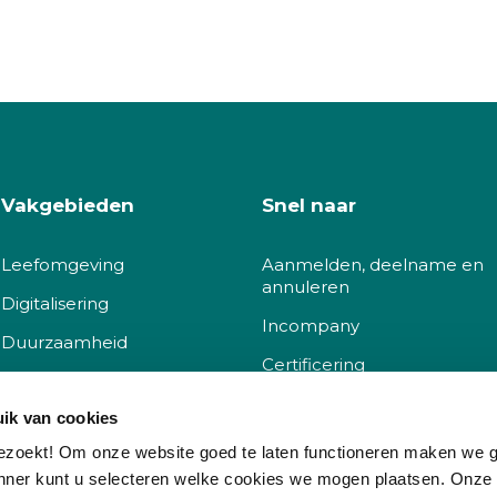
Vakgebieden
Snel naar
Leefomgeving
Aanmelden, deelname en
annuleren
Digitalisering
Incompany
Duurzaamheid
Certificering
Sociaal
Docent worden
ik van cookies
Governance
Klachtenprocedure
ezoekt! Om onze website goed te laten functioneren maken we 
nner kunt u selecteren welke cookies we mogen plaatsen. Onze
Korting