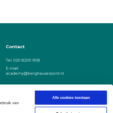
Contact
Tel:
020 8200 908
E-mail:
academy@berghauserpont.nl.
Danzigerkade 225A
1013 AP Amsterdam
Alle cookies toestaan
gebruik van
(let op, dit is
geen
cursuslocatie)