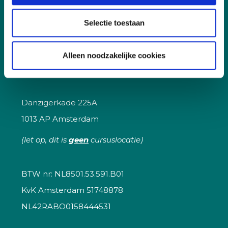
Selectie toestaan
Contact
Tel:
020 8200 908
Alleen noodzakelijke cookies
E-mail:
academy@berghauserpont.nl.
Danzigerkade 225A
1013 AP Amsterdam
(let op, dit is
geen
cursuslocatie)
BTW nr: NL8501.53.591.B01
KvK Amsterdam 51748878
NL42RABO0158444531