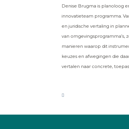
Denise Brugma is planoloog en 
innovatieteam programma. Vanaf
en juridische vertaling in pla
van omgevingsprogramma’s, zow
manieren waarop dit instrumen
keuzes en afwegingen die daarbi
vertalen naar concrete, toepa