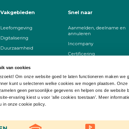
Vakgebieden
Snel naar
Leefomgeving
Aanmelden, deelname en
annuleren
Digitalisering
Incompany
Duurzaamheid
Certificering
Sociaal
Docent worden
ik van cookies
Governance
Klachtenprocedure
ezoekt! Om onze website goed te laten functioneren maken we 
nner kunt u selecteren welke cookies we mogen plaatsen. Onze
Korting
zamelen geen persoonlijke gegevens en helpen ons de website b
Kwaliteit
te-ervaring kiest u voor ‘alle cookies toestaan’. Meer informati
Vacatures
u in onze cookie policy.
Veelgestelde vragen