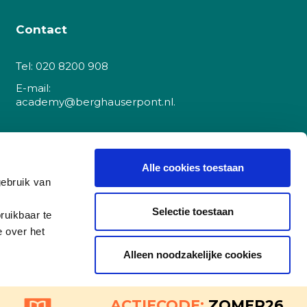
Contact
Tel:
020 8200 908
E-mail:
academy@berghauserpont.nl.
Danzigerkade 225A
1013 AP Amsterdam
Alle cookies toestaan
gebruik van
(let op, dit is
geen
cursuslocatie)
Selectie toestaan
ruikbaar te
e over het
BTW nr: NL8501.53.591.B01
Alleen noodzakelijke cookies
KvK Amsterdam 51748878
NL42RABO0158444531