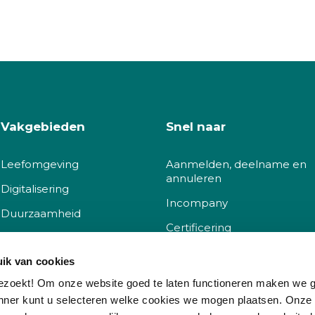
Vakgebieden
Snel naar
Leefomgeving
Aanmelden, deelname en
annuleren
Digitalisering
Incompany
Duurzaamheid
Certificering
Sociaal
Docent worden
ik van cookies
Governance
Klachtenprocedure
ezoekt! Om onze website goed te laten functioneren maken we 
nner kunt u selecteren welke cookies we mogen plaatsen. Onze
Korting