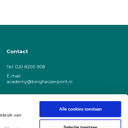
Contact
Tel:
020 8200 908
E-mail:
academy@berghauserpont.nl.
Danzigerkade 225A
1013 AP Amsterdam
Alle cookies toestaan
gebruik van
(let op, dit is
geen
cursuslocatie)
Selectie toestaan