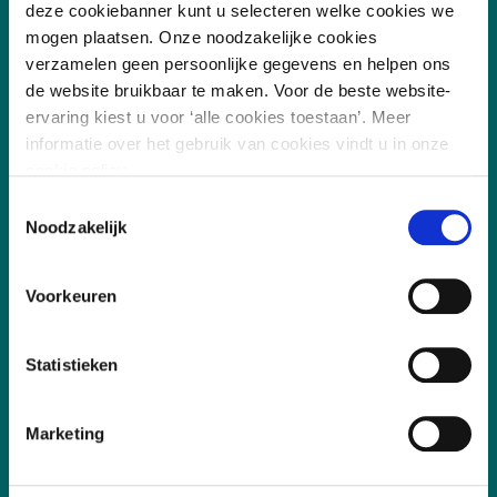
deze cookiebanner kunt u selecteren welke cookies we
Vakgebieden
mogen plaatsen. Onze noodzakelijke cookies
verzamelen geen persoonlijke gegevens en helpen ons
Leefomgeving
de website bruikbaar te maken. Voor de beste website-
ervaring kiest u voor ‘alle cookies toestaan’. Meer
Digitalisering
informatie over het gebruik van cookies vindt u in onze
Duurzaamheid
cookie policy.
Sociaal
Toestemmingsselectie
Noodzakelijk
Governance
Voorkeuren
Snel naar
Statistieken
Aanmelden, deelname en annuleren
Incompany
Marketing
Certificering