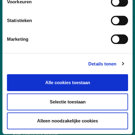
Voorkeuren
Leefomgeving
Digitalisering
Statistieken
Duurzaamheid
Marketing
Sociaal
Governance
Details tonen
Snel naar
Alle cookies toestaan
Aanmelden, deelname en annuleren
Selectie toestaan
Incompany
Certificering
Alleen noodzakelijke cookies
Docent worden
Klachtenprocedure