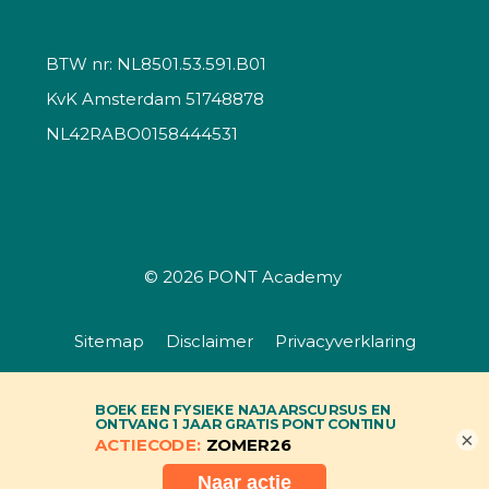
BTW nr: NL8501.53.591.B01
KvK Amsterdam 51748878
NL42RABO0158444531
© 2026
PONT Academy
Sitemap
Disclaimer
Privacyverklaring
Algemene voorwaarden
×