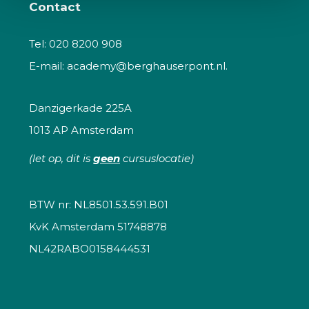
Contact
Tel:
020 8200 908
E-mail:
academy@berghauserpont.nl.
Danzigerkade 225A
1013 AP Amsterdam
(let op, dit is
geen
cursuslocatie)
BTW nr: NL8501.53.591.B01
KvK Amsterdam 51748878
NL42RABO0158444531