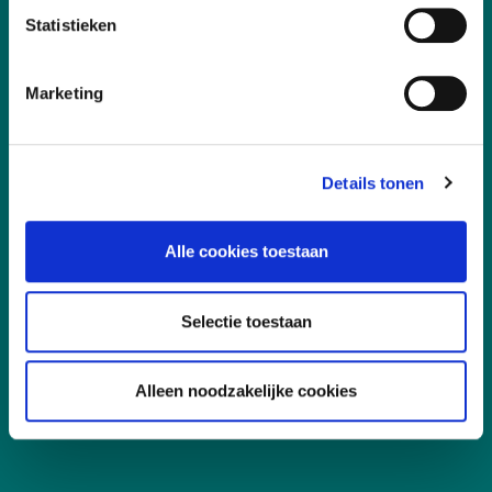
Statistieken
Snel naar
Marketing
Aanmelden, deelname en annuleren
Incompany
Certificering
Details tonen
Docent worden
Alle cookies toestaan
Klachtenprocedure
Korting
Selectie toestaan
Kwaliteit
Vacatures
Alleen noodzakelijke cookies
Veelgestelde vragen