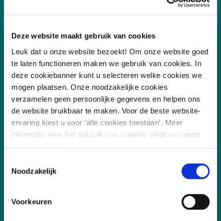
/
7.8
10
255 reviews
Deze website maakt gebruik van cookies
Leuk dat u onze website bezoekt! Om onze website goed
te laten functioneren maken we gebruik van cookies. In
deze cookiebanner kunt u selecteren welke cookies we
mogen plaatsen. Onze noodzakelijke cookies
verzamelen geen persoonlijke gegevens en helpen ons
Vakgebieden
de website bruikbaar te maken. Voor de beste website-
ervaring kiest u voor ‘alle cookies toestaan’. Meer
Leefomgeving
informatie over het gebruik van cookies vindt u in onze
cookie policy.
Digitalisering
Toestemmingsselectie
Duurzaamheid
Noodzakelijk
Sociaal
Governance
Voorkeuren